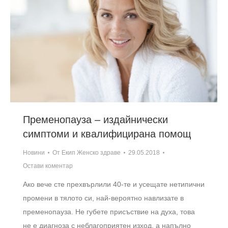
Пременопауза – издайнически
симптоми и квалифицирана помощ
Новини
От
Екип Женско здраве
29.05.2018
Остави коментар
Ако вече сте прехвърлили 40-те и усещате нетипични
промени в тялото си, най-вероятно навлизате в
пременопауза. Не губете присъствие на духа, това
не е диагноза с неблагоприятен изход, а напълно