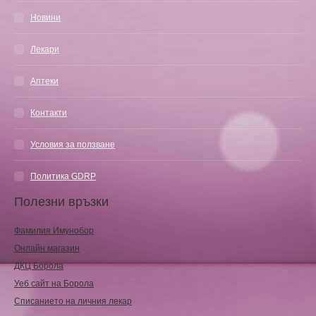
Новини
Лекари
Аптеки
Контакти
Условия за ползване
Политика GDRP
Полезни връзки
Фамилия Имунобор
Онлайн магазин
ДКЦ Борола
Уеб сайт на Борола
Списанието на личния лекар