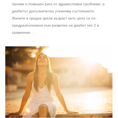
прояви и повишен риск от здравословни проблеми, а
диабетът допълнително утежнява състоянието.
Жените в средна зряла възраст като цяло са по-
предразположени към развитие на диабет тип 2 в
сравнение…