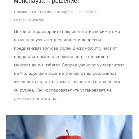
менопауза – решение!
Новини
От
Екип Женско здраве
22.06.2018
Остави коментар
Някои от характерните невровегетативни симптоми
на менопауза като тревожност и депресия
предизвикват толкова силен дискомфорт у част от
представителките на нежния пол, че те силно
мечтаят да им избягат. Според учени от университета
на Филаделфия засегнатите могат да реализират
желанието си, като включат тичането в ежедневната
си рутина. Как изследователите установяват, че
джогингът помага на…