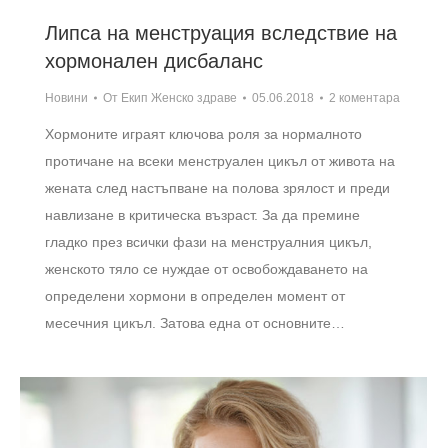
Липса на менструация вследствие на
хормонален дисбаланс
Новини
От
Екип Женско здраве
05.06.2018
2 коментара
Хормоните играят ключова роля за нормалното
протичане на всеки менструален цикъл от живота на
жената след настъпване на полова зрялост и преди
навлизане в критическа възраст. За да премине
гладко през всички фази на менструалния цикъл,
женското тяло се нуждае от освобождаването на
определени хормони в определен момент от
месечния цикъл. Затова една от основните…