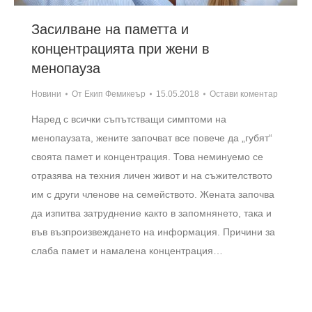
Засилване на паметта и
концентрацията при жени в
менопауза
Новини
От
Екип Фемикеър
15.05.2018
Остави коментар
Наред с всички съпътстващи симптоми на
менопаузата, жените започват все повече да „губят“
своята памет и концентрация. Това неминуемо се
отразява на техния личен живот и на съжителството
им с други членове на семейството. Жената започва
да изпитва затруднение както в запомнянето, така и
във възпроизвеждането на информация. Причини за
слаба памет и намалена концентрация…