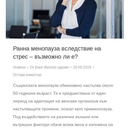
Ранна менопауза вследствие на
стрес – възможно ли е?
Новини
От
Екип Женско здраве
29.06.2018
Остави коментар
Същинската менопауза обикновено настъпва около
50-годишна възраст. Тя е предшествана от един
период на адаптация на женския организъм към
настъпващите промени, познат като пременопауза.
Под въздействието на различни външни или
вътрешни фактори обаче всяка жена е изложена на