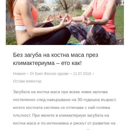
Без загуба на костна маса през
климактериума – ето как!
Новини
От
Екип Женско здраве
11.07.2018
Остави коментар
Загубата на костна маса при всеки човек започва
постепенно след навършване на 30-годишна възраст,
когато костната система се отличава с най-голяма
плътност. При жените в климактериум загубата на
костна маса е по-интензивна и рискът от развитие на