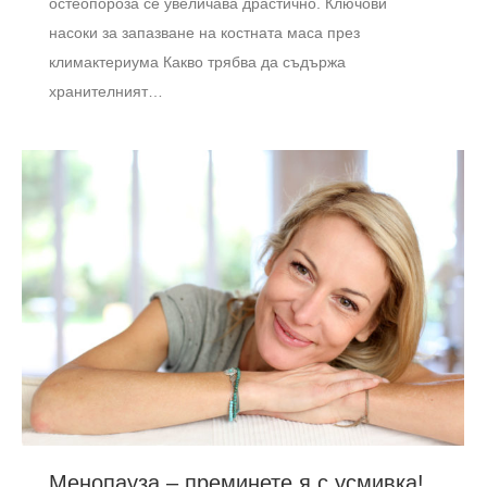
остеопороза се увеличава драстично. Ключови
насоки за запазване на костната маса през
климактериума Какво трябва да съдържа
хранителният…
Менопауза – преминете я с усмивка!