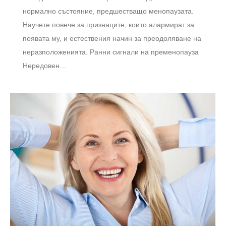
нормално състояние, предшестващо менопаузата.
Научете повече за признаците, които алармират за
появата му, и естествения начин за преодоляване на
неразположенията. Ранни сигнали на пременопауза
Нередовен…