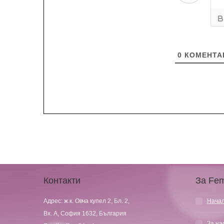
0
КОМЕНТА
Контакти
За Fem
Адрес: ж.к. Овча купел 2, Бл. 2,
Нача
Вх. А, София 1632, България
За на