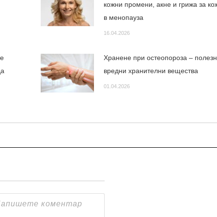
кожни промени, акне и грижа за ко
в менопауза
16.04.2026
те
Хранене при остеопороза – полезн
да
вредни хранителни вещества
01.04.2026