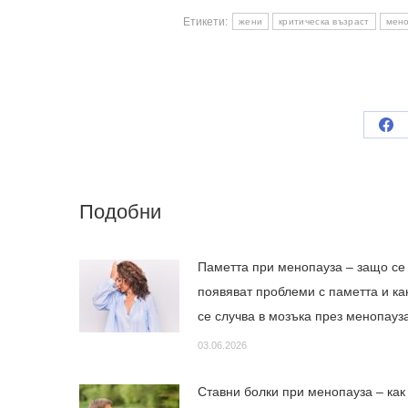
Етикети:
жени
критическа възраст
мено
Sh
on
Fa
Подобни
Паметта при менопауза – защо се
появяват проблеми с паметта и ка
се случва в мозъка през менопау
03.06.2026
Ставни болки при менопауза – как