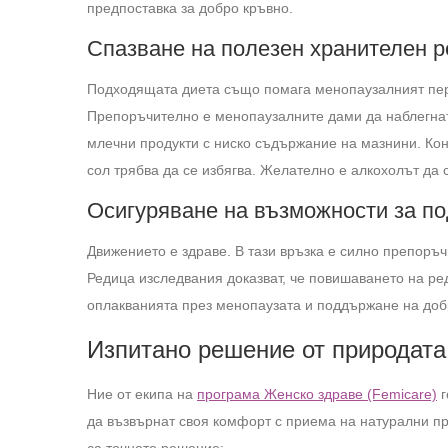
предпоставка за добро кръвно.
Спазване на полезен хранителен 
Подходящата диета също помага менопаузалният пери
Препоръчително е менопаузалните дами да наблегнат
млечни продукти с ниско съдържание на мазнини. Кон
сол трябва да се избягва. Желателно е алкохолът да
Осигуряване на възможности за по
Движението е здраве. В тази връзка е силно препоръч
Редица изследвания доказват, че повишаването на ре
оплакванията през менопаузата и поддържане на доб
Изпитано решение от природата
Ние от екипа на
програма Женско здраве (Femicare)
г
да възвърнат своя комфорт с приема на натурални п
са точното решение: