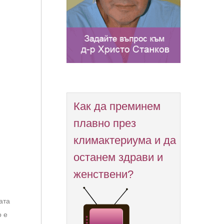
Как да преминем
плавно през
климактериума и да
останем здрави и
женствени?
ата
о е