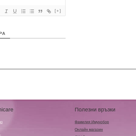
[+]
РA
icare
Полезни връзки
ло
Фамилия Имунобор
Онлайн магазин
с