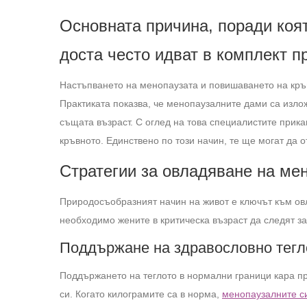
Основната причина, поради коя
доста често идват в комплект п
Настъпването на менопаузата и повишаването на кръв
Практиката показва, че менопаузалните дами са излож
същата възраст. С оглед на това специалистите прика
кръвното. Единствено по този начин, те ще могат да 
Стратегии за овладяване на мен
Природосъобразният начин на живот е ключът към овл
необходимо жените в критическа възраст да следят за
Поддържане на здравословно тегл
Поддържането на теглото в нормални граници кара пр
си. Когато килограмите са в норма,
менопаузалните с