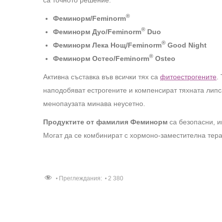
®
Феминорм/Feminorm
®
Феминорм Дуо/Feminorm
Duo
®
Феминорм Лека Нощ/Feminorm
Good Night
®
Феминорм Остео/Feminorm
Osteo
Активна съставка във всички тях са
фитоестрогените
.
наподобяват естрогените и компенсират тяхната липс
менопаузата минава неусетно.
Продуктите от фамилия Феминорм
са безопасни, и
Могат да се комбинират с хормоно-заместителна тер
Преглеждания:
2 380