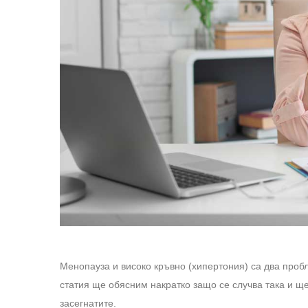
Менопауза и високо кръвно (хипертония) са два пробл
статия ще обясним накратко защо се случва така и щ
засегнатите.