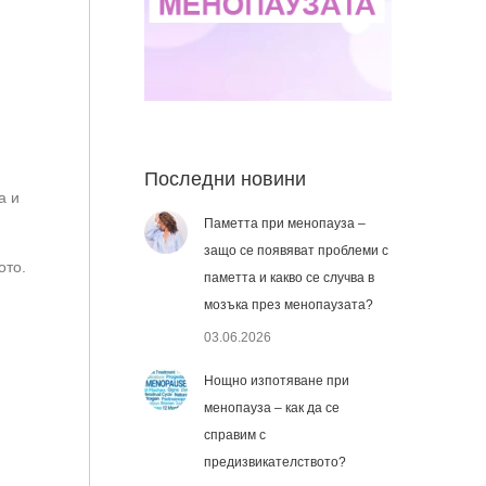
Последни новини
а и
Паметта при менопауза –
защо се появяват проблеми с
ото.
паметта и какво се случва в
мозъка през менопаузата?
03.06.2026
Нощно изпотяване при
менопауза – как да се
справим с
предизвикателството?