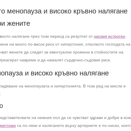
то менопауза и високо кръвно налягане
ри жените
ното налягане през този период са резултат от
ниския естроген
.
ени на много по-висок риск от хипертония, отколкото господата на
нват жените да следят за евентуални промени в стойностите на
отреагират навреме и да намалят сърдечно-съдовия риск.
опауза и високо кръвно налягане
адяване на менопаузата и хипертонията. В този ред на мисли е
:
о
едставителките на нежния пол да се чувстват здрави и добре в кож
имптоми
са по-леки и налягането върху артериите е по-ниско, коет