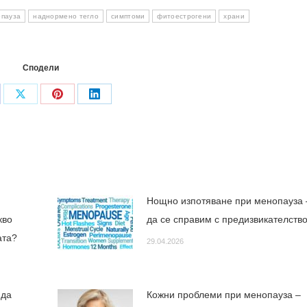
пауза
наднормено тегло
симптоми
фитоестрогени
храни
Сподели
are
Share
Share
Share
on
on
on
cebook
X
Pinterest
LinkedIn
Нощно изпотяване при менопауза 
кво
да се справим с предизвикателств
зата?
29.04.2026
 да
Кожни проблеми при менопауза –