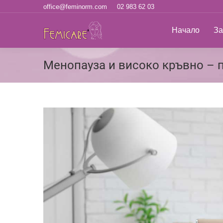
office@feminorm.com
02 983 62 03
Начало
За н
Начало
За
Менопауза и високо кръвно – 