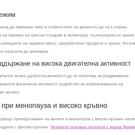
режим
од да премине леко и стойностите на кръвното да са в норма.
 на приема на пресни плодове и зеленчуци, пълнозърнести храни
сумацията на червено месо, преработени продукти и храни, богати
 се ограничи до минимум.
ддържане на висока двигателна активност
ително всяка удобно възможност да се използва за раздвижване.
довната физическа активност съдейства за нормализиране на
ро кръвно.
 при менопауза и високо кръвно
орещо препоръчваме на жените в менопауза с високо кръвно наля
родукти с фитоестрогени.
Четирите основни продукта с марка Фем