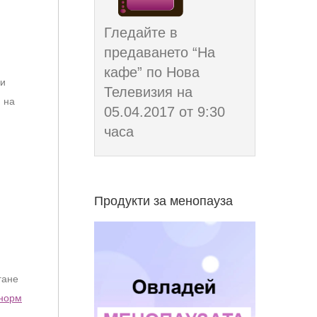
Гледайте в
предаването “На
кафе” по Нова
 и
Телевизия на
 на
05.04.2017 от 9:30
часа
Продукти за менопауза
гане
инорм