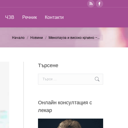
Rss
Facebook
ЧЗВ
Речник
Контакти
Search:
page
page
ЧЗВ
Речник
Контакти
Search:
opens
opens
in
in
new
new
Начало
Новини
Менопауза и високо кръвно –…
You are here:
window
window
Търсене
Search:
Онлайн консултация с
лекар