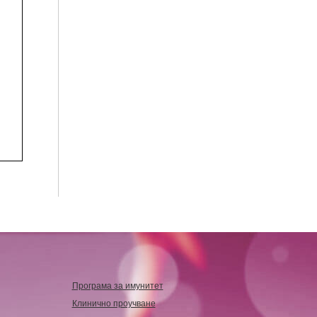
Програма за имунитет
Клинично проучване