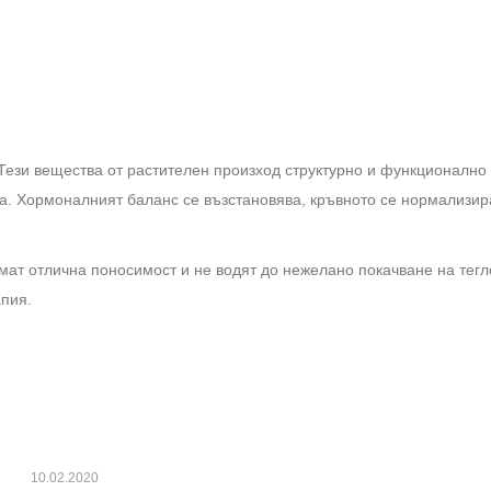
 Тези вещества от растителен произход структурно и функционално
а. Хормоналният баланс се възстановява, кръвното се нормализир
мат отлична поносимост и не водят до нежелано покачване на тегл
апия.
10.02.2020