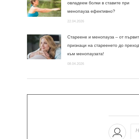
овладеем болки в ставите при
менопауза ефективно?
22.04.2026
Стареене и менопауза – от първи
признаци на стареенето до прехо
към менопаузата!
08.04.2026