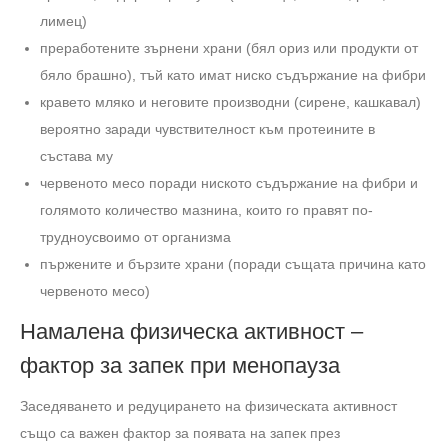
лимец)
преработените зърнени храни (бял ориз или продукти от
бяло брашно), тъй като имат ниско съдържание на фибри
кравето мляко и неговите производни (сирене, кашкавал)
вероятно заради чувствителност към протеините в
състава му
червеното месо поради ниското съдържание на фибри и
голямото количество мазнина, които го правят по-
трудноусвоимо от организма
пържените и бързите храни (поради същата причина като
червеното месо)
Намалена физическа активност –
фактор за запек при менопауза
Заседяването и редуцирането на физическата активност
също са важен фактор за появата на запек през