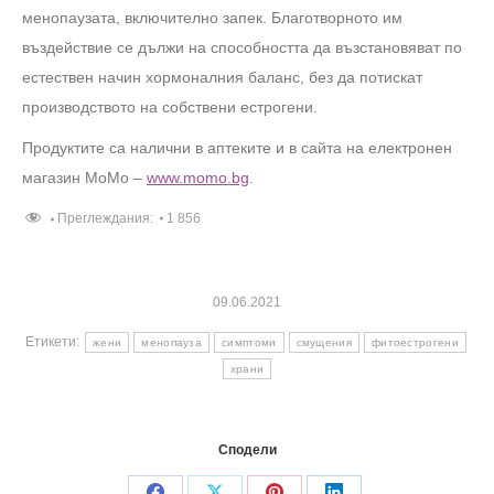
менопаузата, включително запек. Благотворното им
въздействие се дължи на способността да възстановяват по
естествен начин хормоналния баланс, без да потискат
производството на собствени естрогени.
Продуктите са налични в аптеките и в сайта на електронен
магазин МоМо –
www.momo.bg
.
Преглеждания:
1 856
09.06.2021
Етикети:
жени
менопауза
симптоми
смущения
фитоестрогени
храни
Сподели