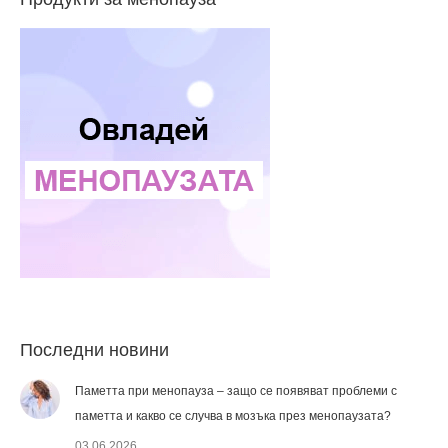
Последни новини
Паметта при менопауза – защо се появяват проблеми с
паметта и какво се случва в мозъка през менопаузата?
03.06.2026