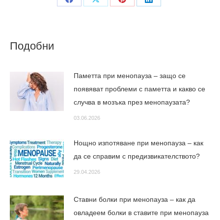
Share
Share
Share
Share
on
on
on
on
Facebook
X
Pinterest
LinkedIn
Подобни
Паметта при менопауза – защо се
появяват проблеми с паметта и какво се
случва в мозъка през менопаузата?
03.06.2026
Нощно изпотяване при менопауза – как
да се справим с предизвикателството?
29.04.2026
Ставни болки при менопауза – как да
овладеем болки в ставите при менопауза