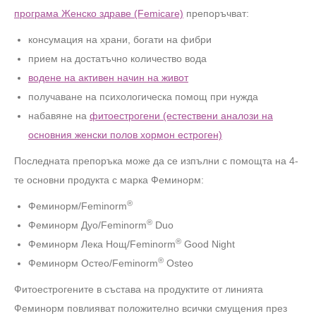
програма Женско здраве (Femicare)
препоръчват:
консумация на храни, богати на фибри
прием на достатъчно количество вода
водене на активен начин на живот
получаване на психологическа помощ при нужда
набавяне на
фитоестрогени (естествени аналози на
основния женски полов хормон естроген)
Последната препоръка може да се изпълни с помощта на 4-
те основни продукта с марка Феминорм:
®
Феминорм/Feminorm
®
Феминорм Дуо/Feminorm
Duo
®
Феминорм Лека Нощ/Feminorm
Good Night
®
Феминорм Остео/Feminorm
Osteo
Фитоестрогените в състава на продуктите от линията
Феминорм повлияват положително всички смущения през