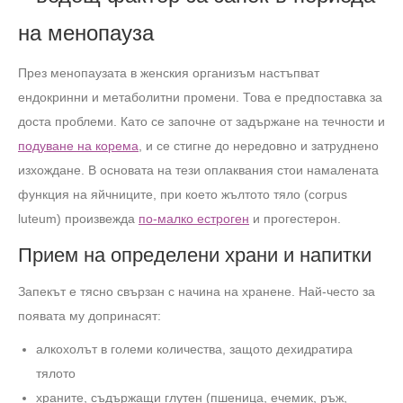
на менопауза
През менопаузата в женския организъм настъпват
ендокринни и метаболитни промени. Това е предпоставка за
доста проблеми. Като се започне от задържане на течности и
подуване на корема
, и се стигне до нередовно и затруднено
изхождане. В основата на тези оплаквания стои намалената
функция на яйчниците, при което жълтото тяло (corpus
luteum) произвежда
по-малко естроген
и прогестерон.
Прием на определени храни и напитки
Запекът е тясно свързан с начина на хранене. Най-често за
появата му допринасят:
алкохолът в големи количества, защото дехидратира
тялото
храните, съдържащи глутен (пшеница, ечемик, ръж,