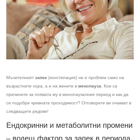
Мъчителният
запек
(констипация) не е проблем само на
възрастните хора, а и на жените в
менопауза
. Кои са
причините за появата му в менопаузалния период и как да
се подобри чревната проходимост? Отговорите ви очакват в
следващите редове!
Ендокринни и метаболитни промени
– водещ фактор за запек в периода