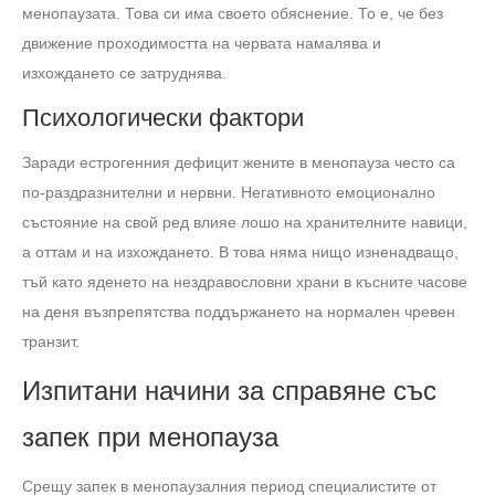
менопаузата. Това си има своето обяснение. То е, че без
движение проходимостта на червата намалява и
изхождането се затруднява.
Психологически фактори
Заради естрогенния дефицит жените в менопауза често са
по-раздразнителни и нервни. Негативното емоционално
състояние на свой ред влияе лошо на хранителните навици,
а оттам и на изхождането. В това няма нищо изненадващо,
тъй като яденето на нездравословни храни в късните часове
на деня възпрепятства поддържането на нормален чревен
транзит.
Изпитани начини за справяне със
запек при менопауза
Срещу запек в менопаузалния период специалистите от