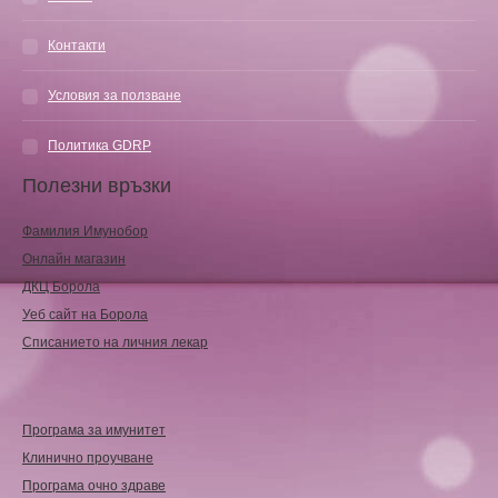
Контакти
Условия за ползване
Политика GDRP
Полезни връзки
Фамилия Имунобор
Онлайн магазин
ДКЦ Борола
Уеб сайт на Борола
Списанието на личния лекар
Програма за имунитет
Клинично проучване
Програма очно здраве
Продукти за отслабване