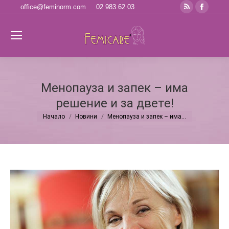
Rss
Faceb
office@feminorm.com
02 983 62 03
page
page
opens
opens
Se
in
in
new
new
window
windo
Менопауза и запек – има
решение и за двете!
Начало
Новини
Менопауза и запек – има…
You are here: