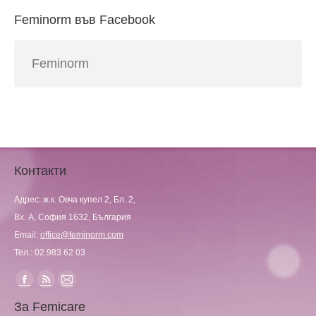
Feminorm във Facebook
Feminorm
Контакти
Адрес: ж.к. Овча купел 2, Бл. 2,
Вх. А, София 1632, България
Email:
office@feminorm.com
Тел.: 02 983 62 03
Find us on:
Facebook
Rss
Mail
За Femicare
page
page
page