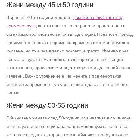
Жени между 45 и 50 години
В края на 40-те години много от
дамите навлизат в т.нар
пременопауза
, когато нивата на естроген и прогестерон в
организма прогресивно започват да спадат. През този преход
е възможно жената от време на време да има менструално
кървене, но то е значително по-леко и кратко. Именно през
пременопаузата смущенията като горещи вълни, нощни
изпотявания, проблеми с концентрацията и др. са най-силно
изявени. Важно уточнение е, че жените в пременопауза
могат да забременеят, макар и шансът да е значително по-
нисък.
Жени между 50-55 години
Обикновено жената след 50-години или навлиза в същинска
менопауза, или е на финала на пременопаузата. Счита се,
че това е средната възраст, когато яйчниковата функция се