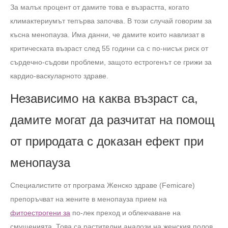
За малък процент от дамите това е възрастта, когато
климактериумът тепърва започва. В този случай говорим за
късна менопауза. Има данни, че дамите които навлизат в
критическата възраст след 55 години са с по-нисък риск от
сърдечно-съдови проблеми, защото естрогенът се грижи за
кардио-васкуларното здраве.
Независимо на каква възраст са,
дамите могат да разчитат на помощ
от природата с доказан ефект при
менопауза
Специалистите от програма Женско здраве (Femicare)
препоръчват на жените в менопауза прием на
фитоестрогени за
по-лек преход и облекчаване на
смущенията. Това са растителни аналози на женския полов