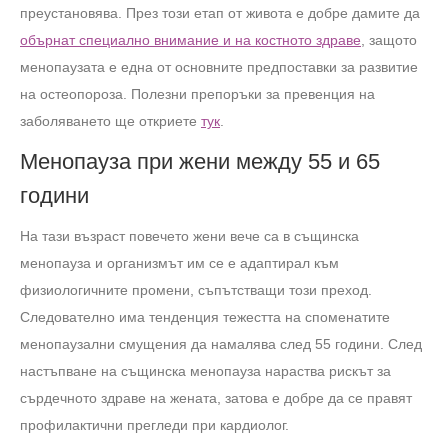
преустановява. През този етап от живота е добре дамите да
обърнат специално внимание и на костното здраве
, защото
менопаузата е една от основните предпоставки за развитие
на остеопороза. Полезни препоръки за превенция на
заболяването ще откриете
тук
.
Менопауза при жени между 55 и 65
години
На тази възраст повечето жени вече са в същинска
менопауза и организмът им се е адаптирал към
физиологичните промени, съпътстващи този преход.
Следователно има тенденция тежестта на споменатите
менопаузални смущения да намалява след 55 години. След
настъпване на същинска менопауза нараства рискът за
сърдечното здраве на жената, затова е добре да се правят
профилактични прегледи при кардиолог.