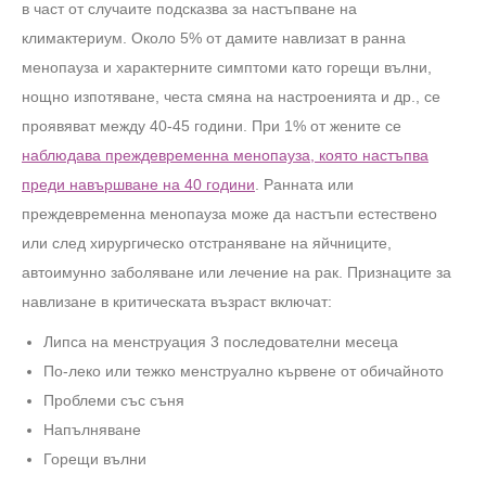
в част от случаите подсказва за настъпване на
климактериум. Около 5% от дамите навлизат в ранна
менопауза и характерните симптоми като горещи вълни,
нощно изпотяване, честа смяна на настроенията и др., се
проявяват между 40-45 години. При 1% от жените се
наблюдава преждевременна менопауза, която настъпва
преди навършване на 40 години
. Ранната или
преждевременна менопауза може да настъпи естествено
или след хирургическо отстраняване на яйчниците,
автоимунно заболяване или лечение на рак. Признаците за
навлизане в критическата възраст включат:
Липса на менструация 3 последователни месеца
По-леко или тежко менструално кървене от обичайното
Проблеми със съня
Напълняване
Горещи вълни