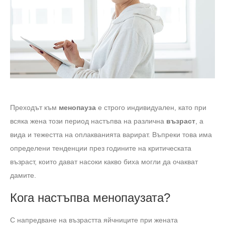
Преходът към
менопауза
е строго индивидуален, като при
всяка жена този период настъпва на различна
възраст
, а
вида и тежестта на оплакванията варират. Въпреки това има
определени тенденции през годините на критическата
възраст, които дават насоки какво биха могли да очакват
дамите.
Кога настъпва менопаузата?
С напредване на възрастта яйчниците при жената