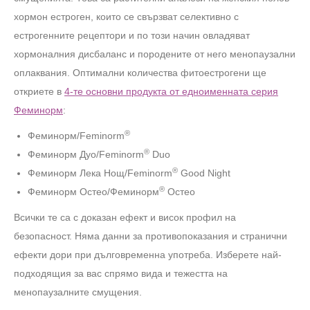
хормон естроген, които се свързват селективно с
естрогенните рецептори и по този начин овладяват
хормоналния дисбаланс и породените от него менопаузални
оплаквания. Оптимални количества фитоестрогени ще
откриете в
4-те основни продукта от едноименната серия
Феминорм
:
®
Феминорм/Feminorm
®
Феминорм Дуо/Feminorm
Duo
®
Феминорм Лека Нощ/Feminorm
Good Night
®
Феминорм Остео/Феминорм
Остео
Всички те са с доказан ефект и висок профил на
безопасност. Няма данни за противопоказания и странични
ефекти дори при дълговременна употреба. Изберете най-
подходящия за вас спрямо вида и тежестта на
менопаузалните смущения.