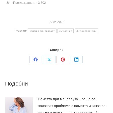
Преглеждания:
3 602
29.05.2022
Етикети:
критическа възраст
смущения
фитоестрогени
Сподели
Share
Share
Share
Share
on
on
on
on
Facebook
X
Pinterest
LinkedIn
Подобни
Паметта при менопауза – защо се
появяват проблеми с паметта и какво се
случва в мозъка през менопаузата?