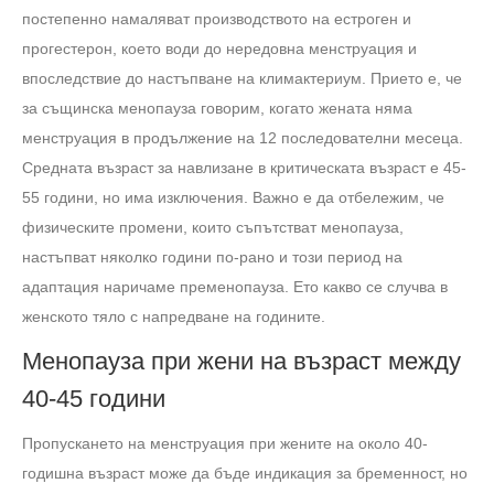
постепенно намаляват производството на естроген и
прогестерон, което води до нередовна менструация и
впоследствие до настъпване на климактериум. Прието е, че
за същинска менопауза говорим, когато жената няма
менструация в продължение на 12 последователни месеца.
Средната възраст за навлизане в критическата възраст е 45-
55 години, но има изключения. Важно е да отбележим, че
физическите промени, които съпътстват менопауза,
настъпват няколко години по-рано и този период на
адаптация наричаме пременопауза. Ето какво се случва в
женското тяло с напредване на годините.
Менопауза при жени на възраст между
40-45 години
Пропускането на менструация при жените на около 40-
годишна възраст може да бъде индикация за бременност, но