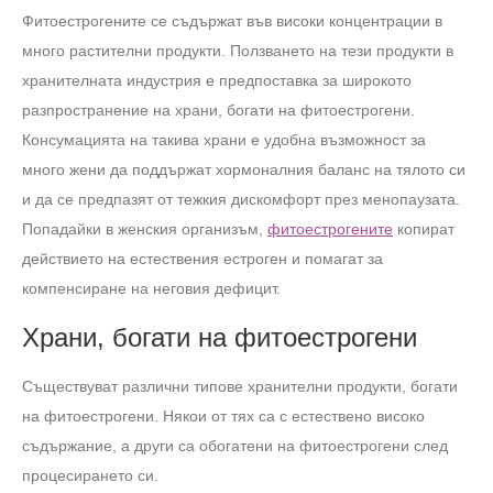
Фитоестрогените се съдържат във високи концентрации в
много растителни продукти. Ползването на тези продукти в
хранителната индустрия е предпоставка за широкото
разпространение на храни, богати на фитоестрогени.
Консумацията на такива храни е удобна възможност за
много жени да поддържат хормоналния баланс на тялото си
и да се предпазят от тежкия дискомфорт през менопаузата.
Попадайки в женския организъм,
фитоестрогените
копират
действието на естествения естроген и помагат за
компенсиране на неговия дефицит.
Храни, богати на фитоестрогени
Съществуват различни типове хранителни продукти, богати
на фитоестрогени. Някои от тях са с естествено високо
съдържание, а други са обогатени на фитоестрогени след
процесирането си.