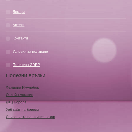
Лекари
Аптеки
Контакти
Условия за ползване
Политика GDRP
Полезни връзки
Фамилия Имунобор
Онлайн магазин
ДКЦ Борола
Уеб сайт на Борола
Списанието на личния лекар