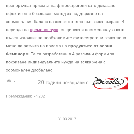
препоръчват приемът на фитоестрогени като доказано
ефективен и безопасен метод за поддържане на
хормоналния баланс на женското тяло във всяка възраст. В
периода на
пременопауза
, същинска и постменопауза като
пълен източник на необходимите фитоестрогени всяка жена
може да разчита на приема на
продуктите от серия
Феминорм
. Те са разработени в 4 различни форми за
покриване индивидуалните нужди на всяка жена с
хормонален дисбаланс.
Преглеждания:
4 232
31.03.2017