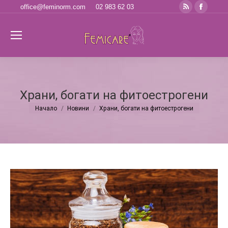
Rss
Faceb
office@feminorm.com
02 983 62 03
page
page
opens
opens
Se
in
in
new
new
window
windo
Храни, богати на фитоестрогени
Начало
Новини
Храни, богати на фитоестрогени
You are here: