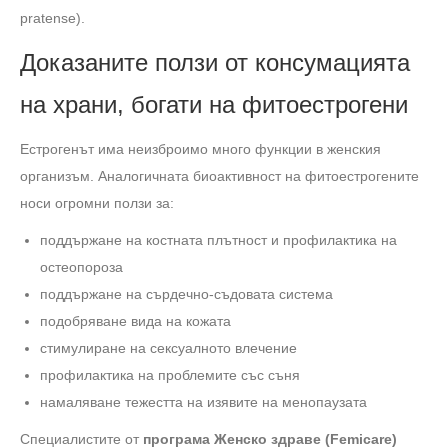
pratense).
Доказаните ползи от консумацията
на храни, богати на фитоестрогени
Естрогенът има неизброимо много функции в женския
организъм. Аналогичната биоактивност на фитоестрогените
носи огромни ползи за:
поддържане на костната плътност и профилактика на
остеопороза
поддържане на сърдечно-съдовата система
подобряване вида на кожата
стимулиране на сексуалното влечение
профилактика на проблемите със съня
намаляване тежестта на изявите на менопаузата
Специалистите от
програма Женско здраве (Femicare)