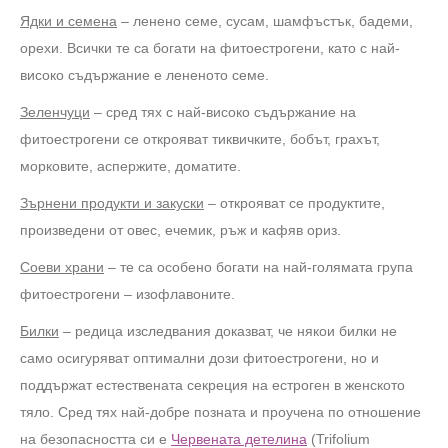
Ядки и семена
– ленено семе, сусам, шамфъстък, бадеми,
орехи. Всички те са богати на фитоестрогени, като с най-
високо съдържание е лененото семе.
Зеленчуци
– сред тях с най-високо съдържание на
фитоестрогени се открояват тиквичките, бобът, грахът,
морковите, аспержите, доматите.
Зърнени продукти и закуски
– открояват се продуктите,
произведени от овес, ечемик, ръж и кафяв ориз.
Соеви храни
– те са особено богати на най-голямата група
фитоестрогени – изофлавоните.
Билки
– редица изследвания доказват, че някои билки не
само осигуряват оптимални дози фитоестрогени, но и
поддържат естествената секреция на естроген в женското
тяло. Сред тях най-добре позната и проучена по отношение
на безопасността си е
Червената детелина
(Trifolium