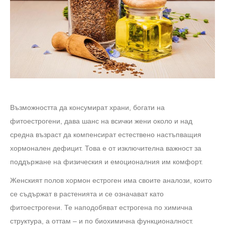
Възможността да консумират храни, богати на
фитоестрогени, дава шанс на всички жени около и над
средна възраст да компенсират естествено настъпващия
хормонален дефицит. Това е от изключителна важност за
поддържане на физическия и емоционалния им комфорт.
Женският полов хормон естроген има своите аналози, които
се съдържат в растенията и се означават като
фитоестрогени. Те наподобяват естрогена по химична
структура, а оттам – и по биохимична функционалност.