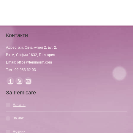
Контакти
Адрес: ж.к. Овча купел 2, Бл. 2,
Вх. А, София 1632, България
Email:
office@feminorm.com
Тел.: 02 983 62 03
Find us on:
Facebook
Rss
Mail
За Femicare
page
page
page
opens
opens
opens
Начало
in
in
in
new
new
new
За нас
window
window
window
Новини