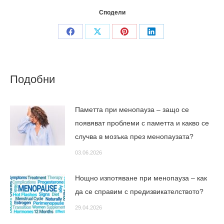
Сподели
Share
Share
Share
Share
on
on
on
on
Facebook
X
Pinterest
LinkedIn
Подобни
Паметта при менопауза – защо се
появяват проблеми с паметта и какво се
случва в мозъка през менопаузата?
03.06.2026
Нощно изпотяване при менопауза – как
да се справим с предизвикателството?
29.04.2026