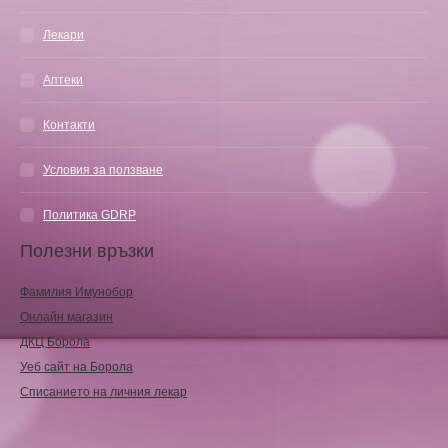
Лекари
Аптеки
Контакти
Условия за ползване
Политика GDRP
Полезни връзки
Фамилия Имунобор
Онлайн магазин
ДКЦ Борола
Уеб сайт на Борола
Списанието на личния лекар