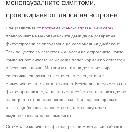
менопаузалните симптоми,
провокирани от липса на естроген
Специалистите от
програма Женско здраве (Femicare)
препоръчват на менопаузалните дами да се доверят на
фитоестрогени за овладяване на хормоналния дисбаланс.
Тези вещества са естествени аналози на естрогените, които
компенсират липсата на женския полов хормон по естествен
и безопасен начин. Механизмът им на действие е чрез
селективно свързване с естрогенните рецептори и
стимулиране на тяхната активност. Безспорно предимство на
фитоестрогените е, че не потискат собственото производство
на естроген от женския организъм. При редовен прием се
възвръща баланса на хормоните, а менопаузалните
смущения значително намаляват.
Оптимално количество фитоестрогени може да си набавите