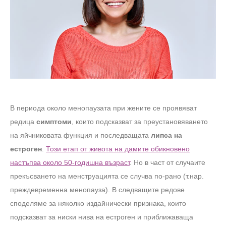
В периода около менопаузата при жените се проявяват
редица
симптоми
, които подсказват за преустановяването
на яйчниковата функция и последващата
липса на
естроген
.
Този етап от живота на дамите обикновено
настъпва около 50-годишна възраст
. Но в част от случаите
прекъсването на менструацията се случва по-рано (т.нар.
преждевременна менопауза). В следващите редове
споделяме за няколко издайнически признака, които
подсказват за ниски нива на естроген и приближаваща