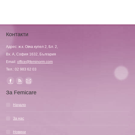
Контакти
Адрес: ж.к. Овча купел 2, Бл. 2,
Вх. А, София 1632, България
Email:
office@feminorm.com
Тел.: 02 983 62 03
Find us on:
Facebook
Rss
Mail
За Femicare
page
page
page
opens
opens
opens
Начало
in
in
in
new
new
new
За нас
window
window
window
Новини