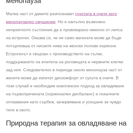
менопауза
Малка част от дамите разпознават
сухотата в очите като
менопаузално смущение
. Но е напълно възможно
неприятното състояние да е провокирано именно от липса
на естроген. Оказва се, че не само вагината може да бъде
потърпевша от ниските нива на женски полови хормони.
Естрогенът е свързан с производството на сълзи,
поддържането на епитела на роговицата и нервните клетки
зад нея. Следователно в периода около менопауза част от
жените може да изпитат дискомфорт от сухота в очите. В
този случай е необходим комплексен подход за овладяване
на първопричината (хормонален дисбаланс) и локалните
оплаквания като сърбеж, зачервяване и усещане за чуждо
тяло в окото.
Природна терапия за овладяване на