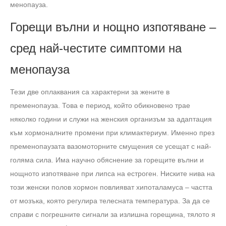
менопауза.
Горещи вълни и нощно изпотяване –
сред най-честите симптоми на
менопауза
Тези две оплаквания са характерни за жените в
пременопауза. Това е период, който обикновено трае
няколко години и служи на женския организъм за адаптация
към хормоналните промени при климактериум. Именно през
пременопаузата вазомоторните смущения се усещат с най-
голяма сила. Има научно обяснение за горещите вълни и
нощното изпотяване при липса на естроген. Ниските нива на
този женски полов хормон повлияват хипоталамуса – частта
от мозъка, която регулира телесната температура. За да се
справи с погрешните сигнали за излишна горещина, тялото я