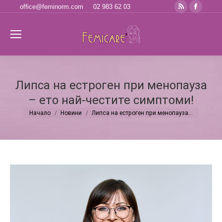
Rss
Faceb
office@feminorm.com
02 983 62 03
page
page
opens
opens
Se
in
in
new
new
window
windo
Липса на естроген при менопауза
– ето най-честите симптоми!
Начало
Новини
Липса на естроген при менопауза…
You are here: