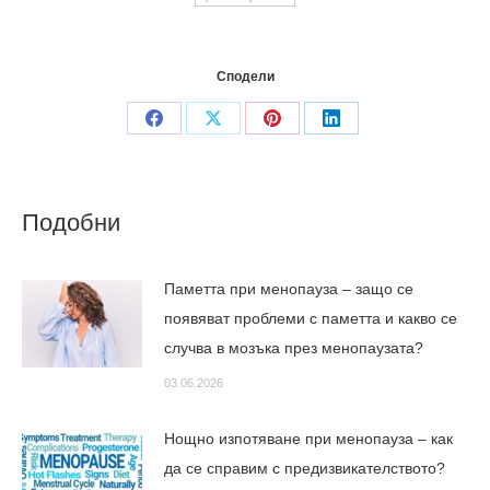
Сподели
Share
Share
Share
Share
on
on
on
on
Facebook
X
Pinterest
LinkedIn
Подобни
Паметта при менопауза – защо се
появяват проблеми с паметта и какво се
случва в мозъка през менопаузата?
03.06.2026
Нощно изпотяване при менопауза – как
да се справим с предизвикателството?