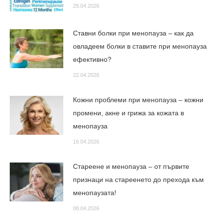
29.04.2026
Ставни болки при менопауза – как да
овладеем болки в ставите при менопауза
ефективно?
22.04.2026
Кожни проблеми при менопауза – кожни
промени, акне и грижа за кожата в
менопауза
16.04.2026
Стареене и менопауза – от първите
признаци на стареенето до прехода към
менопаузата!
08.04.2026