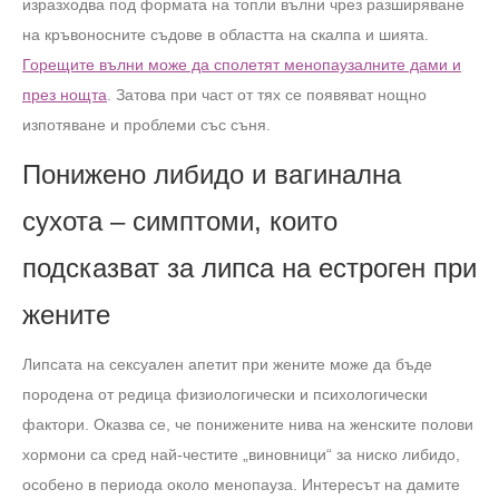
изразходва под формата на топли вълни чрез разширяване
на кръвоносните съдове в областта на скалпа и шията.
Горещите вълни може да сполетят менопаузалните дами и
през нощта
. Затова при част от тях се появяват нощно
изпотяване и проблеми със съня.
Понижено либидо и вагинална
сухота – симптоми, които
подсказват за липса на естроген при
жените
Липсата на сексуален апетит при жените може да бъде
породена от редица физиологически и психологически
фактори. Оказва се, че понижените нива на женските полови
хормони са сред най-честите „виновници“ за ниско либидо,
особено в периода около менопауза. Интересът на дамите