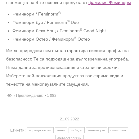
с помощта на 4-те основни продукта от
фамилия Феминорм
:
®
Феминорм / Feminorm
®
Феминорм Дуо / Feminorm
Duo
®
Феминорм Лека Нощ / Feminorm
Good Night
®
Феминорм Остео / Феминорм
Остео
Изяло природният им състав гарантира високия профил на
безопасност. Те са подходящи за дълговременна употреба.
Няма данни за противопоказания и странични ефекти.
Изберете най-подходящия продукт за вас спрямо вида и
тежестта на менопаузалните смущения.
Преглеждания:
1 082
21.09.2022
Етикети:
горещи вълни
жени
либидо
менопауза
симптоми
фитоестрогени