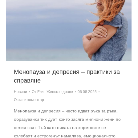
Менопауза и депресия – практики за
справяне
Новини
От
Екип Женско здраве
06.08.2025
Остави коментар
Менопауза и депресия – често идват ръка за ръка,
образувайки тих дует, който засяга милиони жени по
целия свят. Тъй като нивата на хормоните се
колебаят и естрогенът намалява, емоционалното