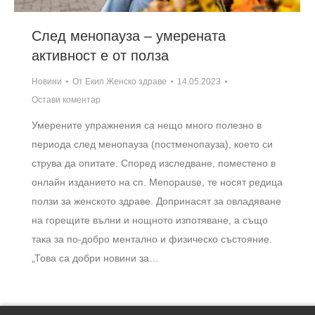
След менопауза – умерената
активност е от полза
Новини
От
Екип Женско здраве
14.05.2023
Остави коментар
Умерените упражнения са нещо много полезно в
периода след менопауза (постменопауза), което си
струва да опитате. Според изследване, поместено в
онлайн изданието на сп. Menopause, те носят редица
ползи за женското здраве. Допринасят за овладяване
на горещите вълни и нощното изпотяване, а също
така за по-добро ментално и физическо състояние.
„Това са добри новини за…