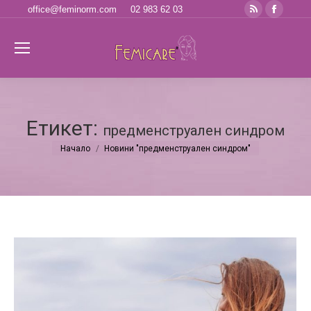
Rss
Faceb
office@feminorm.com
02 983 62 03
page
page
opens
opens
Se
in
in
new
new
window
windo
Етикет:
предменструален синдром
Начало
Новини "предменструален синдром"
You are here: