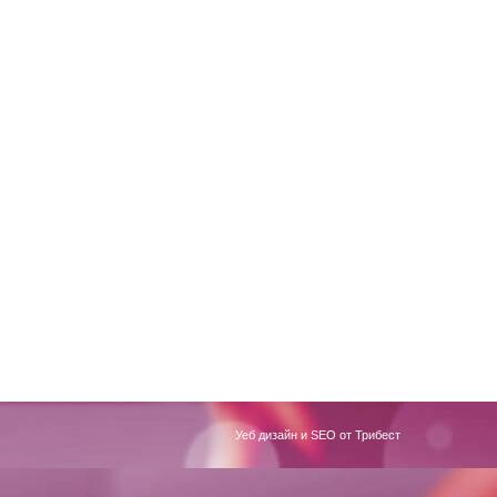
Уеб дизайн и SEO от Трибест