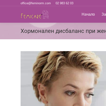
office@feminorm.com
02 983 62 03
Начало
За н
Начало
За
Хормонален дисбаланс при жен