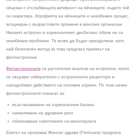
свързан с отслабващата активност на яйчниците, където той
се секретира. Атрофията на яйчниците е неизбежен процес,
асоцииран с възрастовите промени в женския организъм.
Ниският естроген и хормоналният дисбаланс обаче не са
неизбежни проблеми. Те може да бъдат преодоляни, като
най-безопасен метод за това предлага приемът на
фитоестрогени.
Фитоестрогените
са растителни аналози на естрогена, които
се свързват избирателно с естрогенните рецептори и
наподобяват действието на половия хормон. По този начин
фитоестрогените помагат за:
възстановяване на хормоналния баланс
намаляване на здравния риск
облекчаване симптомите на менопаузата
Екипът на програма Женско здраве (Femicare) предлага