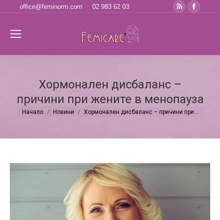
Rss
Faceb
office@feminorm.com
02 983 62 03
page
page
opens
opens
Se
in
in
new
new
window
windo
Хормонален дисбаланс –
причини при жените в менопауза
Начало
Новини
Хормонален дисбаланс – причини при…
You are here: