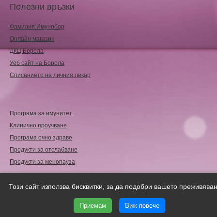
Полезни връзки
Фамилия Имунобор
Онлайн магазин
ДКЦ Борола
Уеб сайт на Борола
Списанието на личния лекар
Програма за имунитет
Клинично проучване
Програма очно здраве
Продукти за отслабване
Продукти за менопауза
Copyright © 2018
Femicare.eu
| Всички права запазени.
Този сайт използва бисквитки, за да подобри вашето преживяван
Уеб дизайн и SEO от Трибест
Приемам
Виж повече