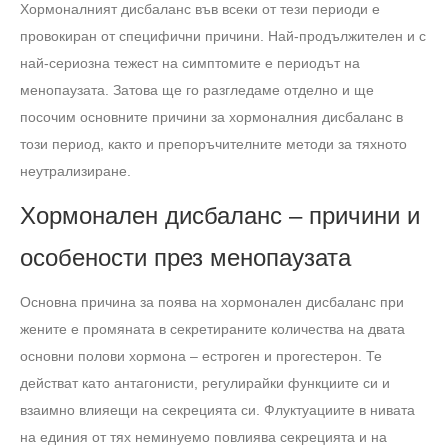
Хормоналният дисбаланс във всеки от тези периоди е
провокиран от специфични причини. Най-продължителен и с
най-сериозна тежест на симптомите е периодът на
менопаузата. Затова ще го разгледаме отделно и ще
посочим основните причини за хормоналния дисбаланс в
този период, както и препоръчителните методи за тяхното
неутрализиране.
Хормонален дисбаланс – причини и
особености през менопаузата
Основна причина за поява на хормонален дисбаланс при
жените е промяната в секретираните количества на двата
основни полови хормона – естроген и прогестерон. Те
действат като антагонисти, регулирайки функциите си и
взаимно влияещи на секрецията си. Флуктуациите в нивата
на единия от тях неминуемо повлиява секрецията и на