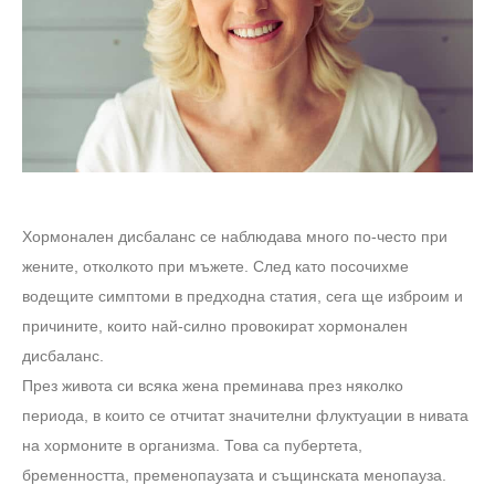
Хормонален дисбаланс се наблюдава много по-често при
жените, отколкото при мъжете. След като посочихме
водещите симптоми в предходна статия, сега ще изброим и
причините, които най-силно провокират хормонален
дисбаланс.
През живота си всяка жена преминава през няколко
периода, в които се отчитат значителни флуктуации в нивата
на хормоните в организма. Това са пубертета,
бременността, пременопаузата и същинската менопауза.