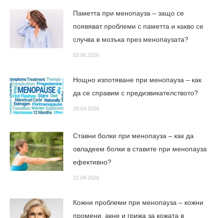
Паметта при менопауза – защо се
появяват проблеми с паметта и какво се
случва в мозъка през менопаузата?
03.06.2026
Нощно изпотяване при менопауза – как
да се справим с предизвикателството?
29.04.2026
Ставни болки при менопауза – как да
овладеем болки в ставите при менопауза
ефективно?
22.04.2026
Кожни проблеми при менопауза – кожни
промени, акне и грижа за кожата в