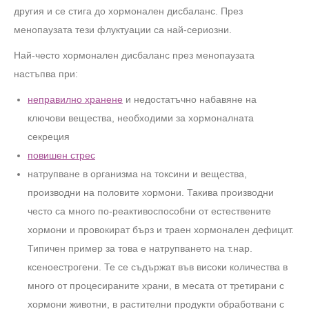
другия и се стига до хормонален дисбаланс. През
менопаузата тези флуктуации са най-сериозни.
Най-често хормонален дисбаланс през менопаузата
настъпва при:
неправилно хранене
и недостатъчно набавяне на
ключови вещества, необходими за хормоналната
секреция
повишен стрес
натрупване в организма на токсини и вещества,
производни на половите хормони. Такива производни
често са много по-реактивоспособни от естествените
хормони и провокират бърз и траен хормонален дефицит.
Типичен пример за това е натрупването на т.нар.
ксеноестрогени. Те се съдържат във високи количества в
много от процесираните храни, в месата от третирани с
хормони животни, в растителни продукти обработвани с