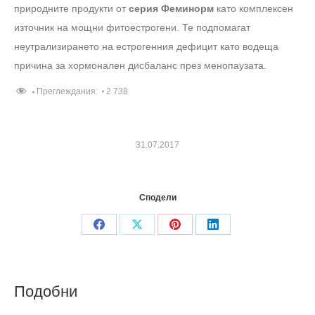
природните продукти от
серия Феминорм
като комплексен
източник на мощни фитоестрогени. Те подпомагат
неутрализирането на естрогенния дефицит като водеща
причина за хормонален дисбаланс през менопаузата.
Преглеждания:
2 738
31.07.2017
Сподели
Share
Share
Share
Share
on
on
on
on
Facebook
X
Pinterest
LinkedIn
Подобни