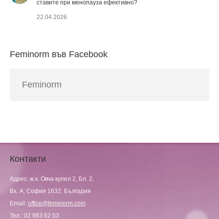
ставите при менопауза ефективно?
22.04.2026
Feminorm във Facebook
Feminorm
Контакти
Адрес: ж.к. Овча купел 2, Бл. 2,
Вх. А, София 1632, България
Email:
office@feminorm.com
Тел.: 02 983 62 03