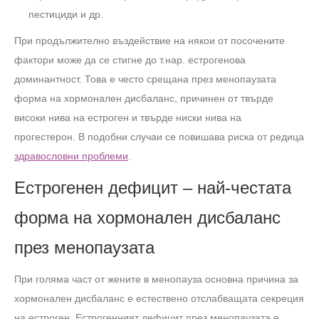
пестициди и др.
При продължително въздействие на някои от посочените
фактори може да се стигне до т.нар. естрогенова
доминантност. Това е често срещана през менопаузата
форма на хормонален дисбаланс, причинен от твърде
високи нива на естроген и твърде ниски нива на
прогестерон. В подобни случаи се повишава риска от редица
здравословни проблеми
.
Естрогенен дефицит – най-честата
форма на хормонален дисбаланс
през менопаузата
При голяма част от жените в менопауза основна причина за
хормонален дисбаланс е естествено отслабващата секреция
на естроген. Естрогенният дефицит през менопаузата е