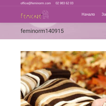
office@feminorm.com
02 983 62 03
Начало
За н
Начало
За
feminorm140915