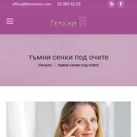
Rss
Faceb
office@feminorm.com
02 983 62 03
page
page
opens
opens
Se
in
in
new
new
window
windo
тъмни сенки под очите
Начало
тъмни сенки под очите
You are here: