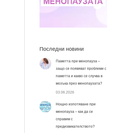
Последни новини
Паметта при менопауза –
защо се появяват проблеми с
паметта и какво се случва в
мозъка през менопаузата?
03.06.2026
Нощно изпотяване при
менопауза – как да се
справим с
предизвикателството?