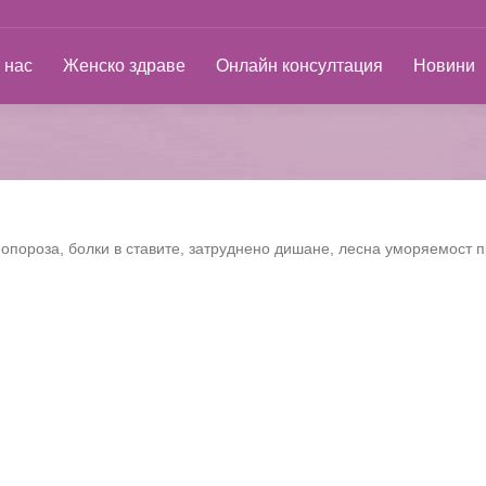
ас
Женско здраве
Онлайн консултация
Новини
 нас
Женско здраве
Онлайн консултация
Новини
опороза, болки в ставите, затруднено дишане, лесна уморяемост 