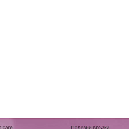
icare
Полезни връзки