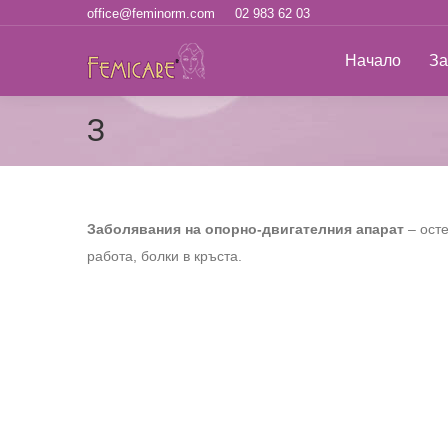
office@feminorm.com
02 983 62 03
Начало
За н
Начало
За
З
Заболявания на опорно-двигателния апарат
– осте
работа, болки в кръста.