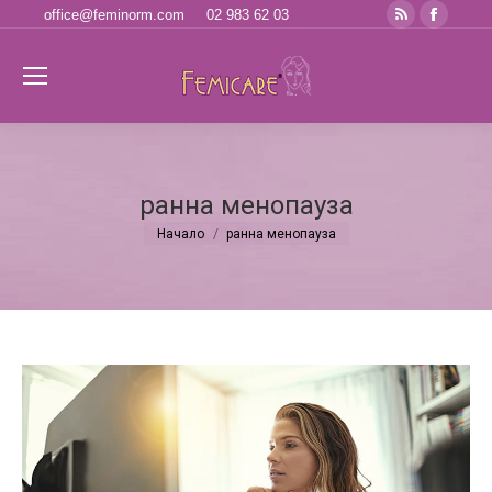
Rss
Faceb
office@feminorm.com
02 983 62 03
page
page
opens
opens
Se
in
in
new
new
window
windo
ранна менопауза
Начало
ранна менопауза
You are here: