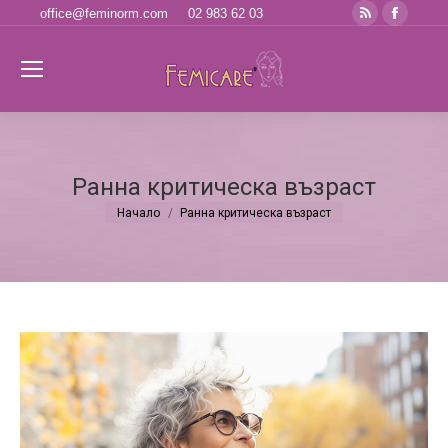
Rss
Faceb
office@feminorm.com
02 983 62 03
page
page
opens
opens
Se
in
in
new
new
window
windo
Ранна критическа възраст
Начало
Ранна критическа възраст
You are here: