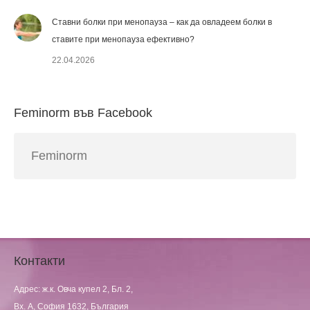
Ставни болки при менопауза – как да овладеем болки в
ставите при менопауза ефективно?
22.04.2026
Feminorm във Facebook
Feminorm
Контакти
Адрес: ж.к. Овча купел 2, Бл. 2,
Вх. А, София 1632, България