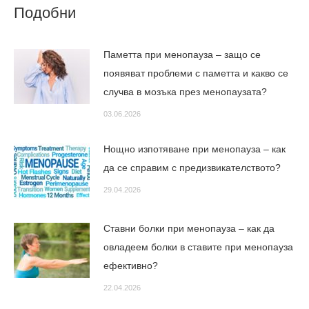
Подобни
Паметта при менопауза – защо се
появяват проблеми с паметта и какво се
случва в мозъка през менопаузата?
03.06.2026
Нощно изпотяване при менопауза – как
да се справим с предизвикателството?
29.04.2026
Ставни болки при менопауза – как да
овладеем болки в ставите при менопауза
ефективно?
22.04.2026