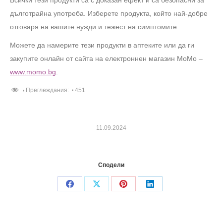
дълготрайна употреба. Изберете продукта, който най-добре
отговаря на вашите нужди и тежест на симптомите.
Можете да намерите тези продукти в аптеките или да ги
закупите онлайн от сайта на електроннен магазин MoMo –
www.momo.bg
.
Преглеждания:
451
11.09.2024
Сподели
Share
Share
Share
Share
on
on
on
on
Facebook
X
Pinterest
LinkedIn