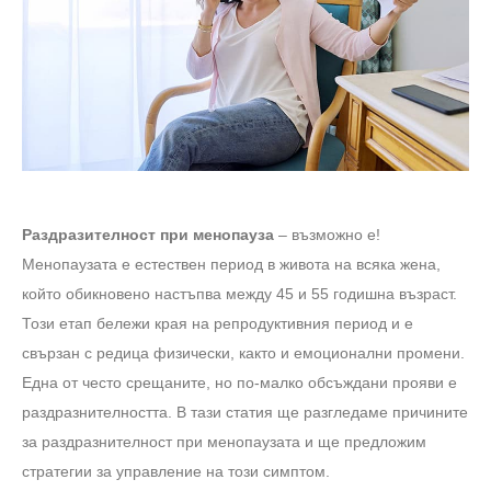
Раздразителност при менопауза
– възможно е!
Менопаузата е естествен период в живота на всяка жена,
който обикновено настъпва между 45 и 55 годишна възраст.
Този етап бележи края на репродуктивния период и е
свързан с редица физически, както и емоционални промени.
Една от често срещаните, но по-малко обсъждани прояви е
раздразнителността. В тази статия ще разгледаме причините
за раздразнителност при менопаузата и ще предложим
стратегии за управление на този симптом.