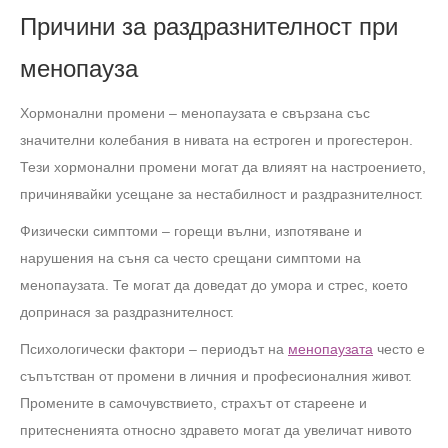
Причини за раздразнителност при
менопауза
Хормонални промени – менопаузата е свързана със
значителни колебания в нивата на естроген и прогестерон.
Тези хормонални промени могат да влияят на настроението,
причинявайки усещане за нестабилност и раздразнителност.
Физически симптоми – горещи вълни, изпотяване и
нарушения на съня са често срещани симптоми на
менопаузата. Те могат да доведат до умора и стрес, което
допринася за раздразнителност.
Психологически фактори – периодът на
менопаузата
често е
съпътстван от промени в личния и професионалния живот.
Промените в самочувствието, страхът от стареене и
притесненията относно здравето могат да увеличат нивото