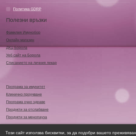
Политика GDRP
Полезни връзки
Фамилия Имунобор
Онлайн магазин
ДКЦ Борола
Уеб сайт на Борола
Списанието на личния лекар
Програма за имунитет
Клинично проучване
Програма очно здраве
Продукти за отслабване
Продукти за менопауза
Copyright © 2018
Femicare.eu
| Всички права запазени.
Този сайт използва бисквитки, за да подобри вашето преживяван