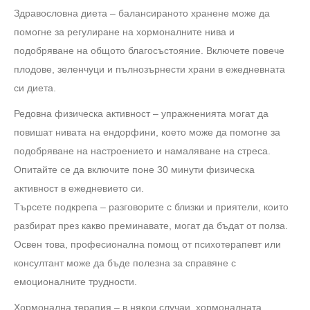
Здравословна диета – балансираното хранене може да
помогне за регулиране на хормоналните нива и
подобряване на общото благосъстояние. Включете повече
плодове, зеленчуци и пълнозърнести храни в ежедневната
си диета.
Редовна физическа активност – упражненията могат да
повишат нивата на ендорфини, което може да помогне за
подобряване на настроението и намаляване на стреса.
Опитайте се да включите поне 30 минути физическа
активност в ежедневието си.
Търсете подкрепа – разговорите с близки и приятели, които
разбират през какво преминавате, могат да бъдат от полза.
Освен това, професионална помощ от психотерапевт или
консултант може да бъде полезна за справяне с
емоционалните трудности.
Хормонална терапия – в някои случаи, хормоналната