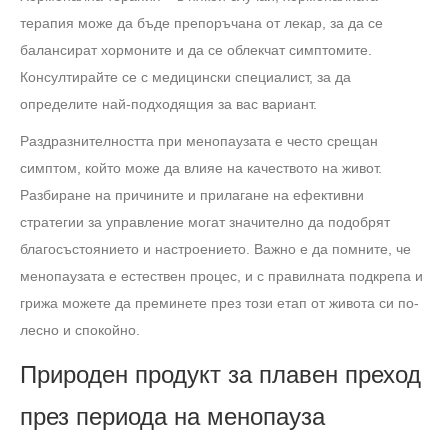
терапия може да бъде препоръчана от лекар, за да се
балансират хормоните и да се облекчат симптомите.
Консултирайте се с медицински специалист, за да
определите най-подходящия за вас вариант.
Раздразнителността при менопаузата е често срещан
симптом, който може да влияе на качеството на живот.
Разбиране на причините и прилагане на ефективни
стратегии за управление могат значително да подобрят
благосъстоянието и настроението. Важно е да помните, че
менопаузата е естествен процес, и с правилната подкрепа и
грижа можете да преминете през този етап от живота си по-
лесно и спокойно.
Природен продукт за плавен преход
през периода на менопауза