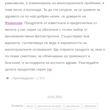
равновесие, и елиминиране на менопаузалните проблеми, в
това число и косопада. За да сте сигурни, че се грижите за
здравето си по най-добрия начин, се доверете на
Феминорм
. Продуктите от известната и предпочитана от
жените у нас серия са обогатени с пълен набор от
висококачествени фитоестрогени. Съществуват във
варианти, съответващи на вида и изразеността на
менопаузалните оплаквания. Ще откриете продукти за леки и
по-тежки симптоми, за облекчаване на тревожност и
безсъние, и за подкрепа на костното здраве. Разгледайте
цялата продуктова серия
тук
.
Преглеждания:
1 571
14.01.2021
Етикети:
жени
критическа възраст
менопауза
симптоми