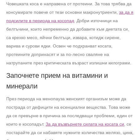
Човешката коса е направена от протеини. За това трябва да
консумирате повече от тези основни макронутриенти,
за да я
подсилите в периода на косопад
. Добри източници на
белтъчини, които непременно да добавите към диетата си,
са крехко месо, яйчни белтъци, извара, котидж сирене,
варива и сурови ядки. Освен че подхранват косата,
протеините допринасят и за по-лесно сваляне на
натрупаните през критическата възраст излишни килограми.
Започнете прием на витамини и
минерали
През периода на менопауза женският организъм може да
пострада от дефицити на есенциални вещества. Това може
да се превърне в причина за последващи проблеми, един от
които е косопадът.
За да възвърнете силата на косата си
, се
постарайте да си набавяте нужните количества желязо, цинк,