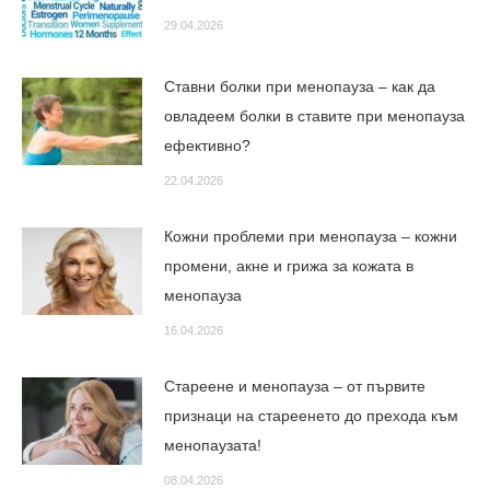
29.04.2026
Ставни болки при менопауза – как да
овладеем болки в ставите при менопауза
ефективно?
22.04.2026
Кожни проблеми при менопауза – кожни
промени, акне и грижа за кожата в
менопауза
16.04.2026
Стареене и менопауза – от първите
признаци на стареенето до прехода към
менопаузата!
08.04.2026