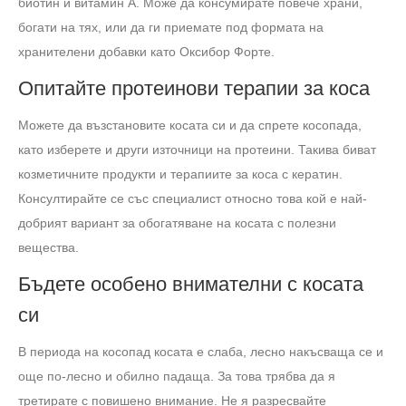
биотин и витамин А. Може да консумирате повече храни,
богати на тях, или да ги приемате под формата на
хранителени добавки като Оксибор Форте.
Опитайте протеинови терапии за коса
Можете да възстановите косата си и да спрете косопада,
като изберете и други източници на протеини. Такива биват
козметичните продукти и терапиите за коса с кератин.
Консултирайте се със специалист относно това кой е най-
добрият вариант за обогатяване на косата с полезни
вещества.
Бъдете особено внимателни с косата
си
В периода на косопад косата е слаба, лесно накъсваща се и
още по-лесно и обилно падаща. За това трябва да я
третирате с повишено внимание. Не я разресвайте