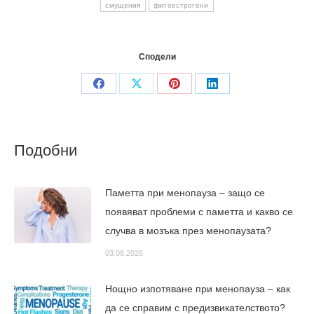
смущения
фитоестрогени
Сподели
Share
Share
Share
Share
on
on
on
on
Facebook
X
Pinterest
LinkedIn
Подобни
Паметта при менопауза – защо се
появяват проблеми с паметта и какво се
случва в мозъка през менопаузата?
03.06.2026
Нощно изпотяване при менопауза – как
да се справим с предизвикателството?