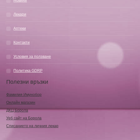
Новини
Лекари
Аптеки
Контакти
Условия за ползване
Политика GDRP
Полезни връзки
Фамилия Имунобор
Онлайн магазин
ДКЦ Борола
Уеб сайт на Борола
Списанието на личния лекар