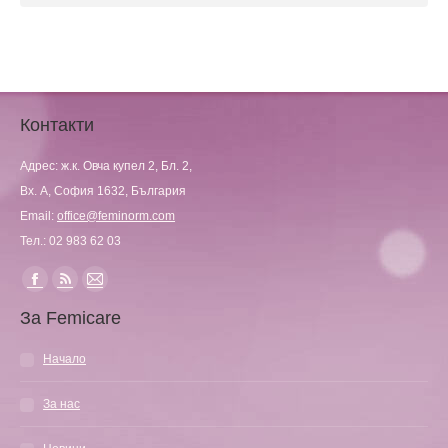
Контакти
Адрес: ж.к. Овча купел 2, Бл. 2,
Вх. А, София 1632, България
Email:
office@feminorm.com
Тел.: 02 983 62 03
Find us on:
Facebook
Rss
Mail
За Femicare
page
page
page
opens
opens
opens
Начало
in
in
in
new
new
new
За нас
window
window
window