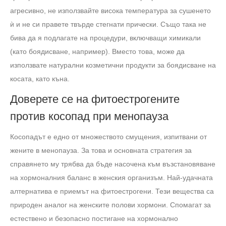
агресивно, не използвайте висока температура за сушенето
ѝ и не си правете твърде стегнати прически. Също така не
бива да я подлагате на процедури, включващи химикали
(като боядисване, например). Вместо това, може да
използвате натурални козметични продукти за боядисване на
косата, като къна.
Доверете се на фитоестрогените
против косопад при менопауза
Косопадът е едно от множеството смущения, изпитвани от
жените в менопауза. За това и основната стратегия за
справянето му трябва да бъде насочена към възстановяване
на хормоналния баланс в женския организъм. Най-удачната
алтернатива е приемът на фитоестрогени. Тези вещества са
природен аналог на женските полови хормони. Спомагат за
естествено и безопасно постигане на хормонално