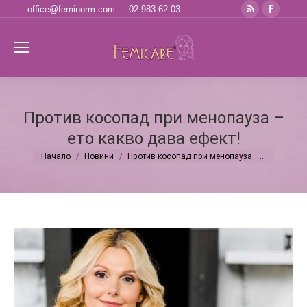
Rss
Faceb
office@feminorm.com
02 983 62 03
page
page
opens
opens
Se
in
in
new
new
window
windo
Против косопад при менопауза –
ето какво дава ефект!
Начало
Новини
Против косопад при менопауза –…
You are here: