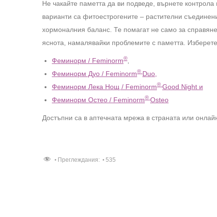
Не чакайте паметта да ви подведе, върнете контрола
варианти са фитоестрогените – растителни съединени
хормоналния баланс. Те помагат не само за справяне
яснота, намалявайки проблемите с паметта. Изберете
®
Феминорм / Feminorm
,
®
Феминорм Дуо / Feminorm
Duo,
®
Феминорм Лека Нощ / Feminorm
Good Night и
®
Феминорм Остео / Feminorm
Osteo
Достъпни са в аптечната мрежа в страната или онла
Преглеждания:
535