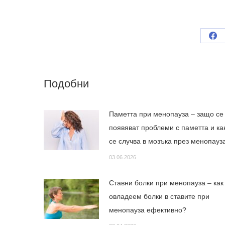
Sh
on
Fa
Подобни
Паметта при менопауза – защо се
появяват проблеми с паметта и ка
се случва в мозъка през менопау
03.06.2026
Ставни болки при менопауза – как
овладеем болки в ставите при
менопауза ефективно?