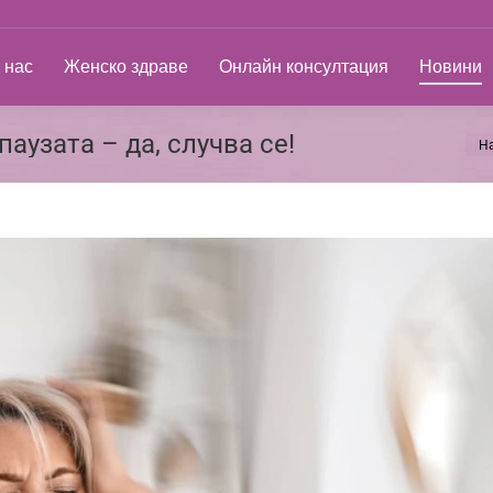
ас
Женско здраве
Онлайн консултация
Новини
 нас
Женско здраве
Онлайн консултация
Новини
аузата – да, случва се!
Н
You