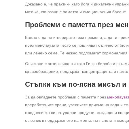
Доказано е, че практики като йога и дихателни упраж
мозъка, свързани с паметта и емоционалния баланс.
Проблеми с паметта през мен
Важно е да не игнорирате тези промени, а да ги прие
през менопаузата често се повлияват отлично от билк
или ленено семе. Те нежно подпомагат хормоналния б
Съчетани с антиоксиданти като Гинко билоба и витам
кръвообращение, поддържат концентрацията и намал
Стъпки към по-ясна мисъл и 
За да овладеете проблеми с паметта през
менопауза
преработените храни, увеличете приема на вода и се 
ежедневието си натурални продукти, създадени специ
съюзник в поддържането на ментална яснота и емоци