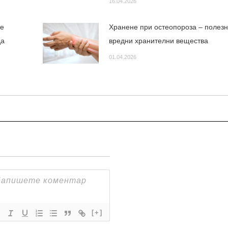
16.04.2026
те
Хранене при остеопороза – полезн
да
вредни хранителни вещества
01.04.2026
[+]