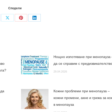
Сподели
are
Share
Share
Share
on
on
on
cebook
X
Pinterest
LinkedIn
Нощно изпотяване при менопауза 
кво
да се справим с предизвикателств
зата?
29.04.2026
 да
Кожни проблеми при менопауза –
кожни промени, акне и грижа за ко
в менопауза