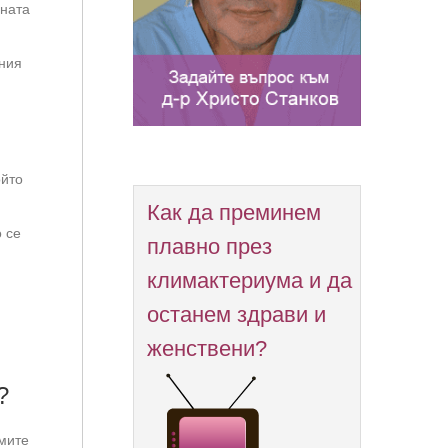
яната
лния
ойто
Как да преминем
 се
плавно през
климактериума и да
останем здрави и
женствени?
?
емите