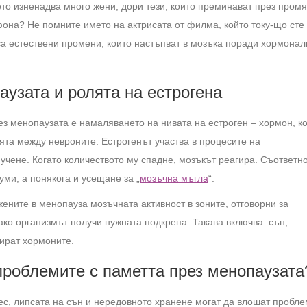
то изненадва много жени, дори тези, които преминават през пром
фона? Не помните името на актрисата от филма, който току-що сте
са естествени промени, които настъпват в мозъка поради хормона
узата и ролята на естрогена
ез менопаузата е намаляването на нивата на естроген – хормон, к
ята между невроните. Естрогенът участва в процесите на
учене. Когато количеството му спадне, мозъкът реагира. Съответно
уми, а понякога и усещане за „
мозъчна мъгла
“.
жените в менопауза мозъчната активност в зоните, отговорни за
ако организмът получи нужната подкрепа. Такава включва: сън,
ират хормоните.
проблемите с паметта през менопаузата
ес, липсата на сън и нередовното хранене могат да влошат пробл