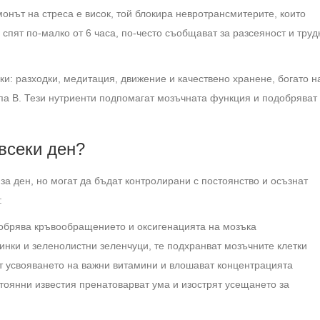
монът на стреса е висок, той блокира невротрансмитерите, които
спят по-малко от 6 часа, по-често съобщават за разсеяност и труд
ки: разходки, медитация, движение и качествено хранене, богато н
упа B. Тези нутриенти подпомагат мозъчната функция и подобряват
всеки ден?
а ден, но могат да бъдат контролирани с постоянство и осъзнат
:
добрява кръвообращението и оксигенацията на мозъка
винки и зеленолистни зеленчуци, те подхранват мозъчните клетки
ат усвояването на важни витамини и влошават концентрацията
стоянни известия пренатоварват ума и изострят усещането за