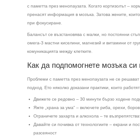
с паметта през менопаузата. Когато кортизолът – хор
пренасят информация в мозъка. Затова жените, които 
при фокусиране.
Балансът се възстановява с малки, но постоянни стъп
омега-3 мастни киселини, магнезий и витамини от гр
комуникацията между клетките.
Как да подпомогнете мозъка си 
Проблеми с паметта през менопаузата не се решават з
подход. Ето няколко доказани практики, които работят
Движете се редовно – 30 минути бързо ходене по
Яжте „храна за ума“ – включете риба, орехи, боро
Ограничете захарта и алкохола – те възпрепятств
Давайте си почивка от технологиите – екрани и по
разсеяност