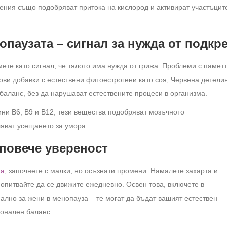
нения също подобряват притока на кислород и активират участъцит
опаузата – сигнал за нужда от подкр
мете като сигнал, че тялото има нужда от грижа. Проблеми с памет
ови добавки с естествени фитоестрогени като соя, Червена детели
аланс, без да нарушават естествените процеси в организма.
ини B6, B9 и B12, тези вещества подобряват мозъчното
яват усещането за умора.
повече увереност
та
, започнете с малки, но осъзнати промени. Намалете захарта и
опитвайте да се движите ежедневно. Освен това, включете в
ално за жени в менопауза – те могат да бъдат вашият естествен
онален баланс.