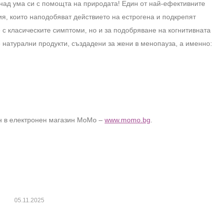
 над ума си с помощта на природата! Един от най-ефективните
я, които наподобяват действието на естрогена и подкрепят
 с класическите симптоми, но и за подобряване на когнитивната
 натурални продукти, създадени за жени в менопауза, а именно:
йн в електронен магазин МоМо –
www.momo.bg
.
05.11.2025