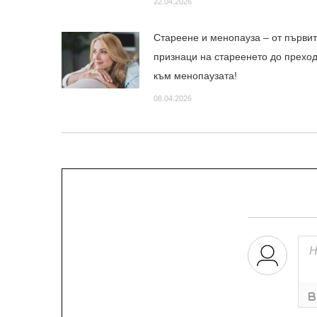
22.04.2026
Стареене и менопауза – от първи
признаци на стареенето до прехо
към менопаузата!
08.04.2026