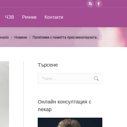
Rss
Facebook
ЧЗВ
Речник
Контакти
Search:
page
page
ЧЗВ
Речник
Контакти
Search:
opens
opens
in
in
new
new
ачало
Новини
Проблеми с паметта през менопаузата…
 are here:
window
window
Търсене
Search:
Онлайн консултация с
лекар