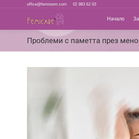
office@feminorm.com
02 983 62 03
Начало
За н
Начало
За
Проблеми с паметта през меноп