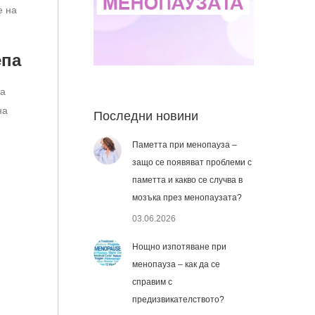
е на
епа
та
на
Последни новини
Паметта при менопауза –
защо се появяват проблеми с
паметта и какво се случва в
мозъка през менопаузата?
03.06.2026
Нощно изпотяване при
менопауза – как да се
справим с
предизвикателството?