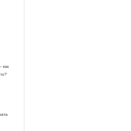
– как
ото?
жата