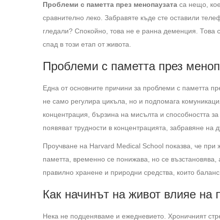
Проблеми с паметта през менопаузата
са нещо, кое
сравнително леко. Забравяте къде сте оставили теле
гледали? Спокойно, това не е ранна деменция. Това 
спад в този етап от живота.
Проблеми с паметта през менопа
Една от основните причини за проблеми с паметта пр
не само регулира цикъла, но и подпомага комуникаци
концентрация, бързина на мисълта и способността за 
появяват трудности в концентрацията, забравяне на д
Проучване на Harvard Medical School показва, че при 
паметта, временно се понижава, но се възстановява, 
правилно хранене и природни средства, които баланс
Как начинът на живот влияе на 
Нека не подценяваме и ежедневието. Хроничният стр