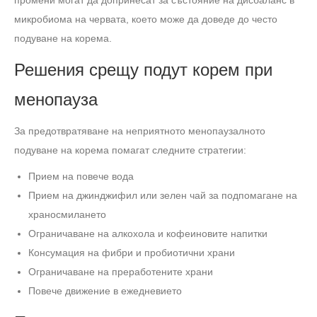
промени могат да допринесат за състояние на дисбаланс в
микробиома на червата, което може да доведе до често
подуване на корема.
Решения срещу подут корем при
менопауза
За предотвратяване на неприятното менопаузалното
подуване на корема помагат следните стратегии:
Прием на повече вода
Прием на джинджифил или зелен чай за подпомагане на
храносмилането
Ограничаване на алкохола и кофеиновите напитки
Консумация на фибри и пробиотични храни
Ограничаване на преработените храни
Повече движение в ежедневието