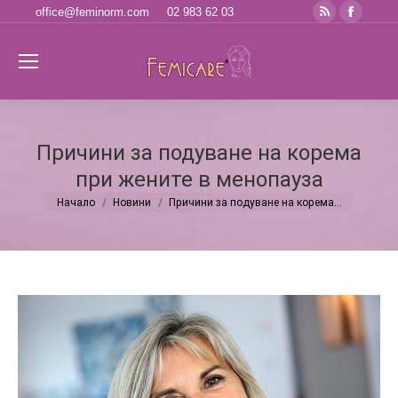
Rss
Faceb
office@feminorm.com
02 983 62 03
page
page
opens
opens
Se
in
in
new
new
window
windo
Причини за подуване на корема
при жените в менопауза
Начало
Новини
Причини за подуване на корема…
You are here: