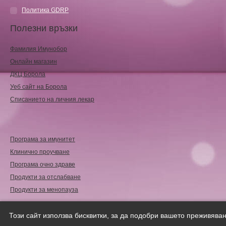
Политика GDRP
Полезни връзки
Фамилия Имунобор
Онлайн магазин
ДКЦ Борола
Уеб сайт на Борола
Списанието на личния лекар
Програма за имунитет
Клинично проучване
Програма очно здраве
Продукти за отслабване
Продукти за менопауза
Copyright © 2018
Femicare.eu
| Всички права запазени.
Този сайт използва бисквитки, за да подобри вашето преживяван