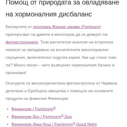
Помощ от природата за овладяване
на хормоналния дисбаланс
Експертите от
програма Женско здраве (Femicare)
препоръчват на дамите в менопауза да се доверят на
фитоестрогените
. Тези растителни аналози на естрогена
помагат за овладяване на мъчителните менопаузални
смущения, включително подутия корем. Как ще стане това
ли? Много лесно – като възвърнат хормоналния баланс в
организма!
Осигурете си високопречистени фитоестрогени от Червена
детелина и Сребърна свещичка с помощта на основните
продукти на фамилия Феминорм:
®
Феминорм / Feminorm
®
Феминорм Дуо / Feminorm
Duo
®
Феминорм Лека Нощ / Feminorm
Good Night