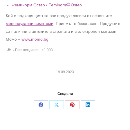
®
Феминорм Остео / Feminorm
Osteo
Кой е подходящият за вас продукт зависи от основните
менопаузални симптоми
. Приемът е безопасен. Продуктите
са налични в аптеките в страната и в електронен магазин
Момо –
www.momo.bg
.
Преглеждания:
1 003
19.09.2023
Сподели
Share
Share
Share
Share
on
on
on
on
Facebook
X
Pinterest
LinkedIn