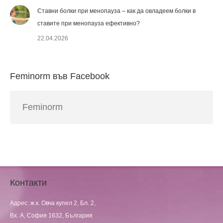
Ставни болки при менопауза – как да овладеем болки в
ставите при менопауза ефективно?
22.04.2026
Feminorm във Facebook
Feminorm
Контакти
Адрес: ж.к. Овча купел 2, Бл. 2,
Вх. А, София 1632, България