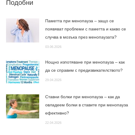
Подобни
Паметта при менопауза – защо се
появяват проблеми с паметта и какво се
случва в мозъка през менопаузата?
03.06.2026
Нощно изпотяване при менопауза – как
да се справим с предизвикателството?
29.04.2026
Ставни болки при менопауза – как да
овладеем болки в ставите при менопауза
ефективно?
22.04.2026