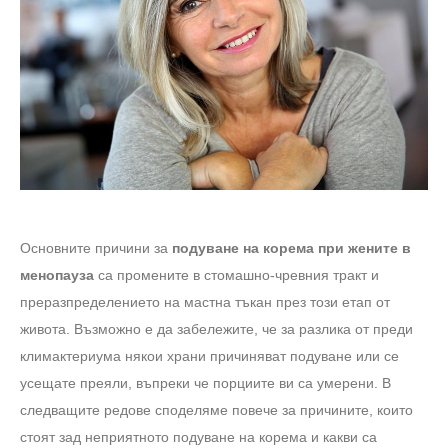
Основните причини за
подуване на корема при жените в
менопауза
са промените в стомашно-чревния тракт и
преразпределението на мастна тъкан през този етап от
живота. Възможно е да забележите, че за разлика от преди
климактериума някои храни причиняват подуване или се
усещате преяли, въпреки че порциите ви са умерени. В
следващите редове споделяме повече за причините, които
стоят зад неприятното подуване на корема и какви са