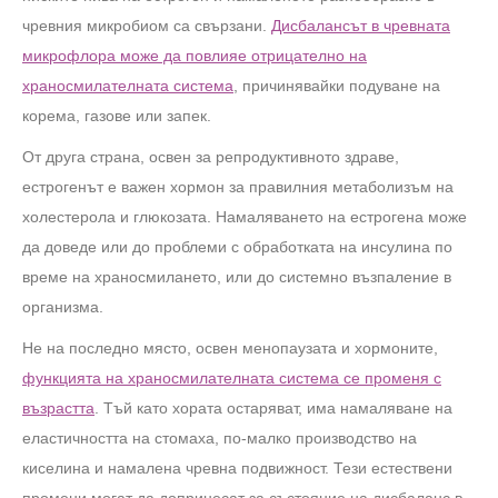
чревния микробиом са свързани.
Дисбалансът в чревната
микрофлора може да повлияе отрицателно на
храносмилателната система
, причинявайки подуване на
корема, газове или запек.
От друга страна, освен за репродуктивното здраве,
естрогенът е важен хормон за правилния метаболизъм на
холестерола и глюкозата. Намаляването на естрогена може
да доведе или до проблеми с обработката на инсулина по
време на храносмилането, или до системно възпаление в
организма.
Не на последно място, освен менопаузата и хормоните,
функцията на храносмилателната система се променя с
възрастта
. Тъй като хората остаряват, има намаляване на
еластичността на стомаха, по-малко производство на
киселина и намалена чревна подвижност. Тези естествени