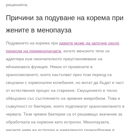
решенията.
Причини за подуване на корема при
жените в менопауза
Подуването на корема при
дамите може да започне около
периода на пременопаузата
, когато женското тяло се
адаптира към окончателното преустановяване на
яйчниковата функция. Някои от промените в
храносмилането, които настъпват през този период са
свързани с хормонални колебания, но могат да бъдат и част
от естествения процес на стареене. Смущението е тясно
обвързано със състоянието на чревния микробиом. Това е
съвкупност от бактерии, които подпомагат храносмилането в
червата. Тези чревни бактерии са от решаващо значение за
обработката на хормони като естроген. Менопаузата,
ниските нива на естроген и намаленото разнообразие в