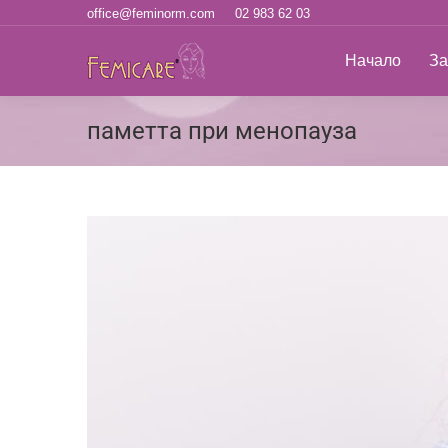
office@feminorm.com
02 983 62 03
Начало
За н
Начало
За
паметта при менопауза