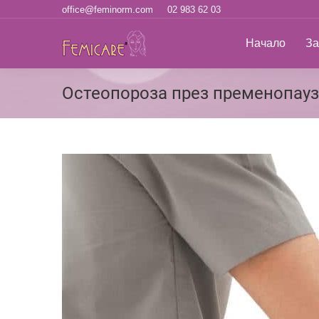
office@feminorm.com
02 983 62 03
Начало
За н
Начало
За
Остеопороза през пременопауз