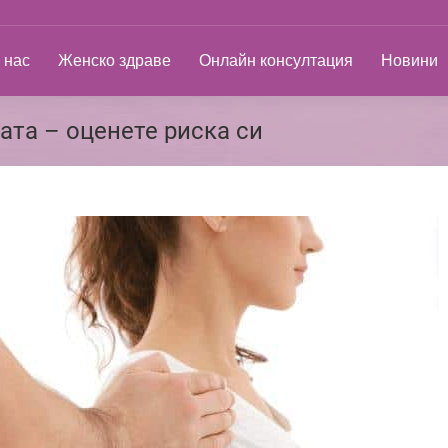
ас
Женско здраве
Онлайн консултация
Новини
 нас
Женско здраве
Онлайн консултация
Новини
ата – оценете риска си