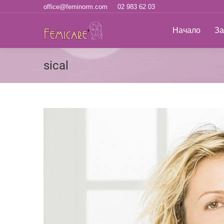
office@feminorm.com
02 983 62 03
Начало
За н
Начало
За
sical