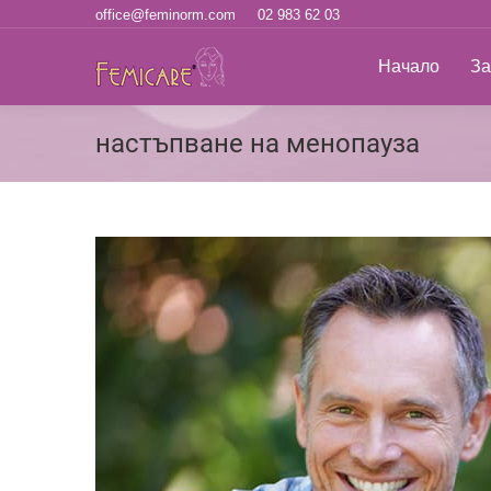
office@feminorm.com
02 983 62 03
Начало
За н
Начало
За
настъпване на менопауза