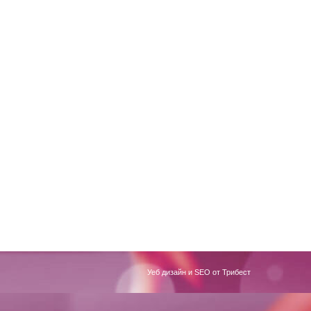
Уеб дизайн и SEO от Трибест