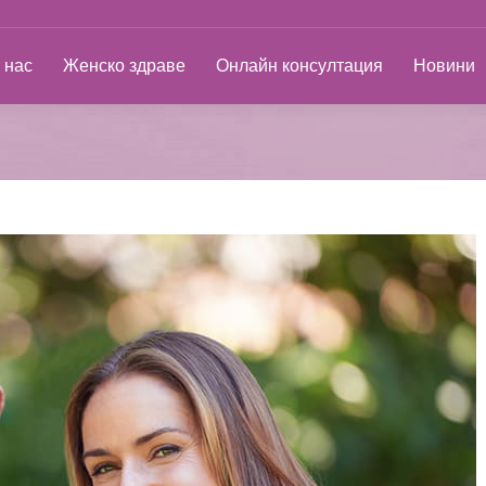
ас
Женско здраве
Онлайн консултация
Новини
 нас
Женско здраве
Онлайн консултация
Новини