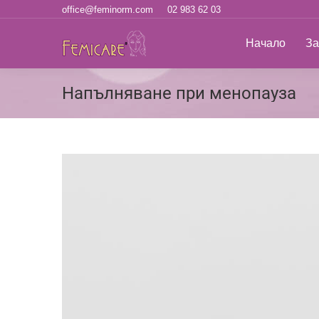
office@feminorm.com
02 983 62 03
Начало
За н
Начало
За
Напълняване при менопауза