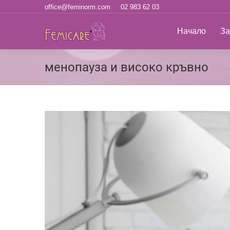
office@feminorm.com
02 983 62 03
Начало
За н
Начало
За
менопауза и високо кръвно