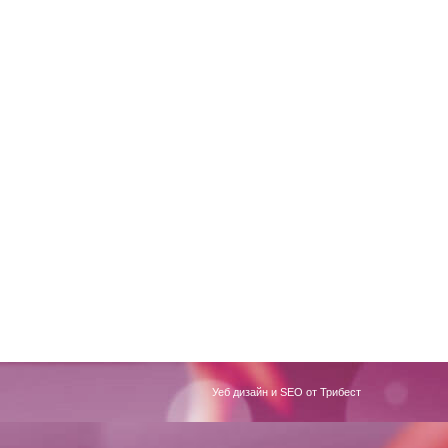
Уеб дизайн и SEO от Трибест