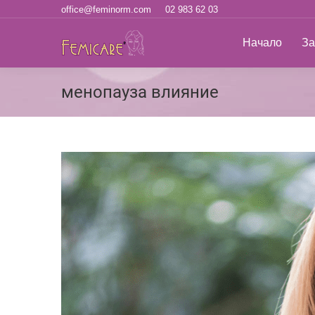
office@feminorm.com
02 983 62 03
Начало
За н
Начало
За
менопауза влияние