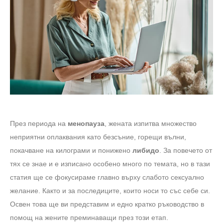
През периода на
менопауза
, жената изпитва множество
неприятни оплаквания като безсъние, горещи вълни,
покачване на килограми и понижено
либидо
. За повечето от
тях се знае и е изписано особено много по темата, но в тази
статия ще се фокусираме главно върху слабото сексуално
желание. Както и за последиците, които носи то със себе си.
Освен това ще ви представим и едно кратко ръководство в
помощ на жените преминаващи през този етап.