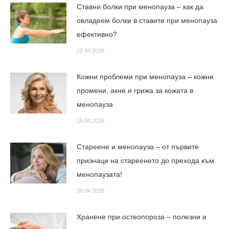
Ставни болки при менопауза – как да
овладеем болки в ставите при менопауза
ефективно?
22.04.2026
Кожни проблеми при менопауза – кожни
промени, акне и грижа за кожата в
менопауза
16.04.2026
Стареене и менопауза – от първите
признаци на стареенето до прехода към
менопаузата!
08.04.2026
Хранене при остеопороза – полезни и