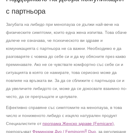
с партньора
Загубата на либидо при менопауза се дължи най-вече на
физическите симптоми, които една жена изпитва. Това обаче
далече не означава, че психическото ви здраве и
комуникацията с партньора не са важни. Необходимо е да
разговаряте с човека до себе си и да му обясните през какво
преминавате. Ако не се чувствате комфортно със себе си и
ситуацията в която се намирате, това сериозно може да
повлияе на връзката ви. За да се сближите с партньора си и
да увеличите либидото си, може да се докосвате взаимно по-
често, да се прегръщате и целувате.
Ефективно справяне със симптомите на менопауза, в това
число и пониженото либидо с изцяло натурален продукт
Специалистите от
програма Женско здраве (Femicare)
,
®
препоръчват
Феминорм Дуо / Feminorm
Duo
, за регулиране