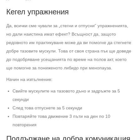
Кегел упражнения
Да, всички сме чували за „стегни и отпусни“ упражненията,
но дали наистина имат ефект? Всъщност да, защото
редовното им практикуване може да ви помогне да стегнете
добре тазовите мускули. Това от своя страна пък ще доведе
до подобряване усещанията по време на полов акт, което
ще помогне за пониженото либидо при менопауза.
Начин на изпълнение:
Свийте мускулите на тазовото дъно и задръжте за 5
секунди
След това отпуснете за 5 секунди
Повтаряйте това движение 3 пъти на ден по 10
повторения
Поддържане на добра комуникация