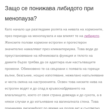
Защо се понижава либидото при
менопауза?
Като начало ще разгледаме ролята на нивата на хормоните,
през периода на менопаузата и как влияят те на
либидото
.
Женските полови хормони естроген и прогестерон
значително намаляват през климактериума. Това води до
преустановяване на яйчниковата функция и тялото на
дамите бързо трябва да се адаптира към настъпващите
промени. Обикновено те са свързани с появата на горещи
вълни, безсъние, нощно изпотяване, нежелано напълняване
и честа смяна на настроенията. Освен това ниските нива на
естроген водят и до спад в кръвоснабдяването на
влагалището, което от своя страна довежда и до сухота, а в
някои случаи и до изтъняване на вагиналната стена. Това
причинява дискомфорт по време на полов акт и съответно