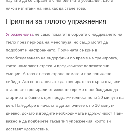
научите да се справяте с неприятните усещания. Ето и
някои изпитани начина как да стане това.
Приятни за тялото упражнения
Упражненията
не само помагат в борбата с наддаването на
тегло през периода на менопауза, но също могат да
подобрят и настроението. Причината се крие в
освобождаването на ендорфини по време на тренировка,
които намаляват стреса и предизвикват положителни
емоции. А това от своя страна помага и при понижено
либидо. Ако сега започвате да тренирате за първи път, или
пък не сте тренирали от известно време е необходимо да
стартирате бавно с цел продължителност поне 30 минути на
ден. Най-добре в началото да започнете с по 10 минути
дневно, докато изградите необходимата издръжливост. Най-
важно е да подберете такъв тип упражнения, които ви
доставят удоволствие.