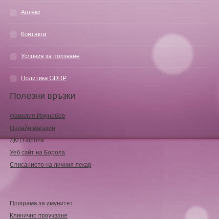
Аптеки
Контакти
Условия за ползване
Политика GDRP
Полезни връзки
Фамилия Имунобор
Онлайн магазин
ДКЦ Борола
Уеб сайт на Борола
Списанието на личния лекар
Програма за имунитет
Клинично проучване