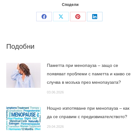
Сподели
Share
Share
Share
Share
on
on
on
on
Facebook
X
Pinterest
LinkedIn
Подобни
Паметта при менопауза – защо се
появяват проблеми с паметта и какво се
случва в мозъка през менопаузата?
03.06.2026
Нощно изпотяване при менопауза – как
да се справим с предизвикателството?
29.04.2026