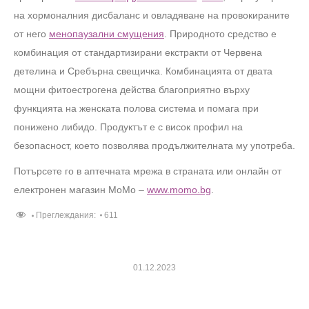
на хормоналния дисбаланс и овладяване на провокираните
от него
менопаузални смущения
. Природното средство е
комбинация от стандартизирани екстракти от Червена
детелина и Сребърна свещичка. Комбинацията от двата
мощни фитоестрогена действа благоприятно върху
функцията на женската полова система и помага при
понижено либидо. Продуктът е с висок профил на
безопасност, което позволява продължителната му употреба.
Потърсете го в аптечната мрежа в страната или онлайн от
електронен магазин МоМо –
www.momo.bg
.
Преглеждания:
611
01.12.2023