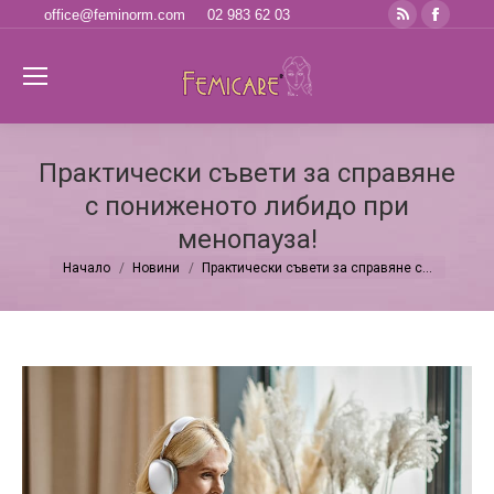
Rss
Faceb
office@feminorm.com
02 983 62 03
page
page
opens
opens
Se
in
in
new
new
window
windo
Практически съвети за справяне
с пониженото либидо при
менопауза!
Начало
Новини
Практически съвети за справяне с…
You are here: