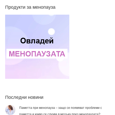
Продукти за менопауза
Последни новини
Паметта при менопауза – защо се появяват проблеми с
паметта и какво се случва в мозъка през менопаузата?