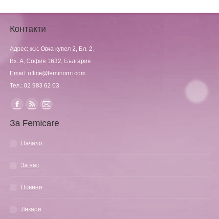
Контакти
Адрес: ж.к. Овча купел 2, Бл. 2,
Вх. А, София 1632, България
Email:
office@feminorm.com
Тел.: 02 983 62 03
Find us on:
Facebook
Rss
Mail
За Femicare
page
page
page
opens
opens
opens
Начало
in
in
in
new
new
new
За нас
window
window
window
Новини
Лекари