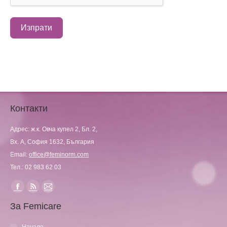
Изпрати
Контакти
Адрес: ж.к. Овча купел 2, Бл. 2,
Вх. А, София 1632, България
Email:
office@feminorm.com
Тел.: 02 983 62 03
Find us on:
Facebook
Rss
Mail
За Femicare
page
page
page
opens
opens
opens