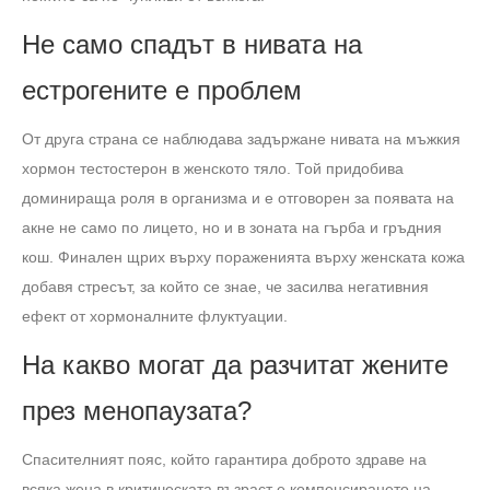
Не само спадът в нивата на
естрогените е проблем
От друга страна се наблюдава задържане нивата на мъжкия
хормон тестостерон в женското тяло. Той придобива
доминираща роля в организма и е отговорен за появата на
акне не само по лицето, но и в зоната на гърба и гръдния
кош. Финален щрих върху пораженията върху женската кожа
добавя стресът, за който се знае, че засилва негативния
ефект от хормоналните флуктуации.
На какво могат да разчитат жените
през менопаузата?
Спасителният пояс, който гарантира доброто здраве на
всяка жена в критическата възраст е компенсирането на