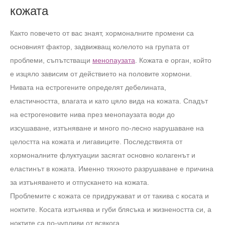
кожата
Както повечето от вас знаят, хормоналните промени са
основният фактор, задвижващ колелото на групата от
проблеми, съпътстващи
менопаузата
. Кожата е орган, който
е изцяло зависим от действието на половите хормони.
Нивата на естрогените определят дебелината,
еластичността, влагата и като цяло вида на кожата. Спадът
на естрогеновите нива през менопаузата води до
изсушаване, изтъняване и много по-лесно нарушаване на
целостта на кожата и лигавиците. Последствията от
хормоналните флуктуации засягат основно колагенът и
еластинът в кожата. Именно тяхното разрушаване е причина
за изтъняването и отпускането на кожата.
Проблемите с кожата се придружават и от такива с косата и
ноктите. Косата изтънява и губи блясъка и жизнеността си, а
ноктите са по-чупливи от всякога.