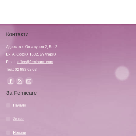
Контакти
Адрес: ж.к. Овча купел 2, Бл. 2,
Вх. А, София 1632, България
Email:
office@feminorm.com
Тел.: 02 983 62 03
Find us on:
Facebook
Rss
Mail
За Femicare
page
page
page
opens
opens
opens
Начало
in
in
in
new
new
new
За нас
window
window
window
Новини