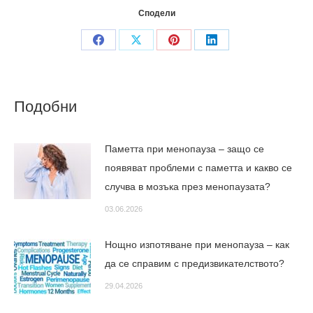
Сподели
Share
Share
Share
Share
on
on
on
on
Facebook
X
Pinterest
LinkedIn
Подобни
Паметта при менопауза – защо се
появяват проблеми с паметта и какво се
случва в мозъка през менопаузата?
03.06.2026
Нощно изпотяване при менопауза – как
да се справим с предизвикателството?
29.04.2026