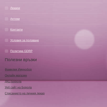
Лекари
Аптеки
Контакти
Условия за ползване
Политика GDRP
Полезни връзки
Фамилия Имунобор
Онлайн магазин
ДКЦ Борола
Уеб сайт на Борола
Списанието на личния лекар