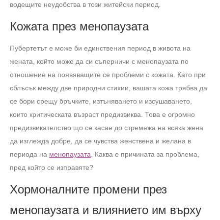
водещите неудобства в този житейски период.
Кожата през менопаузата
Пубертетът е може би единствения период в живота на
жената, който може да си съперничи с менопаузата по
отношение на появяващите се проблеми с кожата. Като при
сблъсък между две природни стихии, вашата кожа трябва да
се бори срещу бръчките, изтъняването и изсушаването,
които критическата възраст предизвиква. Това е огромно
предизвикателство що се касае до стремежа на всяка жена
да изглежда добре, да се чувства женствена и желана в
периода на
менопаузата
. Каква е причината за проблема,
пред който се изправяте?
Хормоналните промени през
менопаузата и влиянието им върху