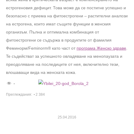
естрогеновия дефицит. Това може да се постигне успешно и
безопасно с приема на фитоестрогени – растителни аналози
на естрогена, които имат същите функции в женския
организъм. Пълна и оптимална комбинация от
фитоестрогени се съдържа в продуктите от фамилия
Феминорм/Feminorm® като част от
програма Женско здраве
.
Te съдействат за успешното овладяване на менопаузата и
преодоляване на последиците от нея, включително тези,
влошаващи вида на женската кожа.
Преглеждания:
2 384
25.04.2016