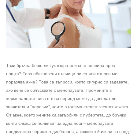
Тази бръчка беше ли тук вчера или се е появила през
нощта? Това обикновени пъпчици ли са или отново ме
поразява акне? Това са въпроси, които сигурно си задавате,
ако вече се сблъсквате с менопаузата. Промените в
хормоналните нива в този период може да доведат до
значителни “поразии”, които в голяма степен засягат кожата.
От акне, което жените са загърбили с пубертета, до бръчки,
които сякаш се появяват за една нощ – менопаузата
предизвиква сериозен дисбаланс, а кожните й изяви са сред