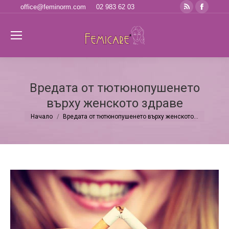
Rss
Faceb
office@feminorm.com
02 983 62 03
page
page
opens
opens
Se
in
in
new
new
window
windo
Вредата от тютюнопушенето
върху женското здраве
Начало
Вредата от тютюнопушенето върху женското…
You are here: