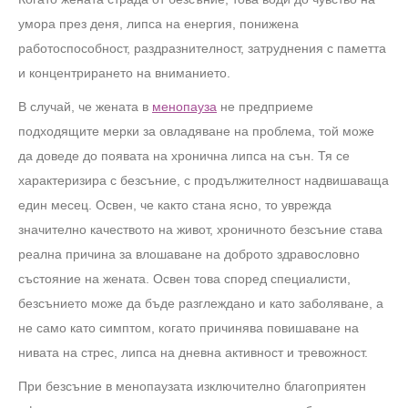
умора през деня, липса на енергия, понижена
работоспособност, раздразнителност, затруднения с паметта
и концентрирането на вниманието.
В случай, че жената в
менопауза
не предприеме
подходящите мерки за овладяване на проблема, той може
да доведе до появата на хронична липса на сън. Тя се
характеризира с безсъние, с продължителност надвишаваща
един месец. Освен, че както стана ясно, то уврежда
значително качеството на живот, хроничното безсъние става
реална причина за влошаване на доброто здравословно
състояние на жената. Освен това според специалисти,
безсънието може да бъде разглеждано и като заболяване, а
не само като симптом, когато причинява повишаване на
нивата на стрес, липса на дневна активност и тревожност.
При безсъние в менопаузата изключително благоприятен