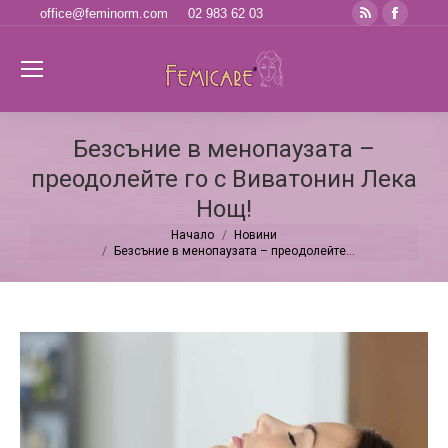
Rss
Faceb
office@feminorm.com
02 983 62 03
page
page
opens
opens
Se
in
in
new
new
Безсъние в менопаузата –
window
windo
преодолейте го с Виватонин Лека
Нощ!
Начало
Новини
You are here:
Безсъние в менопаузата – преодолейте…