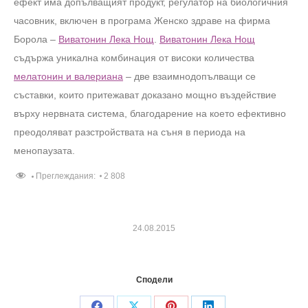
ефект има допълващият продукт, регулатор на биологичния
часовник, включен в програма Женско здраве на фирма
Борола –
Виватонин Лека Нощ
.
Виватонин Лека Нощ
съдържа уникална комбинация от високи количества
мелатонин и валериана
– две взаимнодопълващи се
съставки, които притежават доказано мощно въздействие
върху нервната система, благодарение на което ефективно
преодоляват разстройствата на съня в периода на
менопаузата.
Преглеждания:
2 808
24.08.2015
Сподели