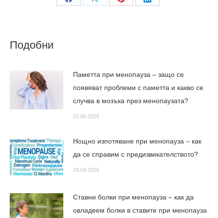
Share
Share
Share
Share
on
on
on
on
Facebook
X
Pinterest
LinkedIn
Подобни
Паметта при менопауза – защо се
появяват проблеми с паметта и какво се
случва в мозъка през менопаузата?
03.06.2026
Нощно изпотяване при менопауза – как
да се справим с предизвикателството?
29.04.2026
Ставни болки при менопауза – как да
овладеем болки в ставите при менопауза