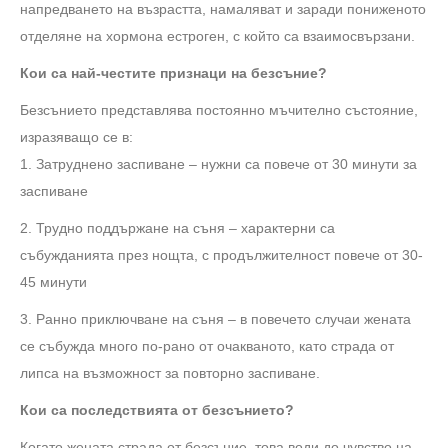
напредването на възрастта, намаляват и заради пониженото
отделяне на хормона естроген, с който са взаимосвързани.
Кои са нaй-честите признаци на безсъние?
Безсънието представлява постоянно мъчително състояние,
изразяващо се в:
1. Затруднено заспиване – нужни са повече от 30 минути за
заспиване
2. Трудно поддържане на съня – характерни са
събужданията през нощта, с продължителност повече от 30-
45 минути
3. Ранно приключване на съня – в повечето случаи жената
се събужда много по-рано от очакваното, като страда от
липса на възможност за повторно заспиване.
Кои са последствията от безсънието?
Когато жената страда от безсъние, това води до чувство на