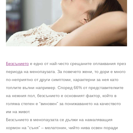
Безсънието
е едно от най-често срещаните оплаквания през
периода на менопаузата.
За повечето жени, то дори е много
по-неприятно от други симптоми, характерни за нея като
топлите вълни например. Според 66% от представителките
на нежния пол, безсънието е основният фактор, който в
голяма степен е “виновен” за понижаването на качеството
им на живот.
Безсънието в менопаузата се дължи на намаляващия
хормон на “съня” – мелатонин, чийто нива освен поради