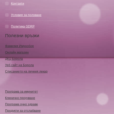
Контакти
Условия за ползване
Политика GDRP
Полезни връзки
Фамилия Имунобор
Онлайн магазин
ДКЦ Борола
Уеб сайт на Борола
Списанието на личния лекар
Програма за имунитет
Клинично проучване
Програма очно здраве
Продукти за отслабване