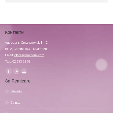
Контакти
Адрес: ж.к. Овча купел 2, Бл. 2,
Вх. А, София 1632, България
Email:
office@feminorm.com
Тел.: 02 983 62 03
Find us on:
Facebook
Rss
Mail
За Femicare
page
page
page
opens
opens
opens
Начало
in
in
in
new
new
new
За нас
window
window
window