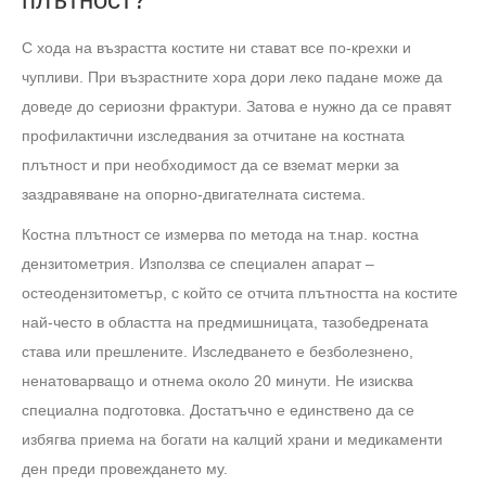
С хода на възрастта костите ни стават все по-крехки и
чупливи. При възрастните хора дори леко падане може да
доведе до сериозни фрактури. Затова е нужно да се правят
профилактични изследвания за отчитане на костната
плътност и при необходимост да се вземат мерки за
заздравяване на опорно-двигателната система.
Костна плътност се измерва по метода на т.нар. костна
дензитометрия. Използва се специален апарат –
остеодензитометър, с който се отчита плътността на костите
най-често в областта на предмишницата, тазобедрената
става или прешлените. Изследването е безболезнено,
ненатоварващо и отнема около 20 минути. Не изисква
специална подготовка. Достатъчно е единствено да се
избягва приема на богати на калций храни и медикаменти
ден преди провеждането му.