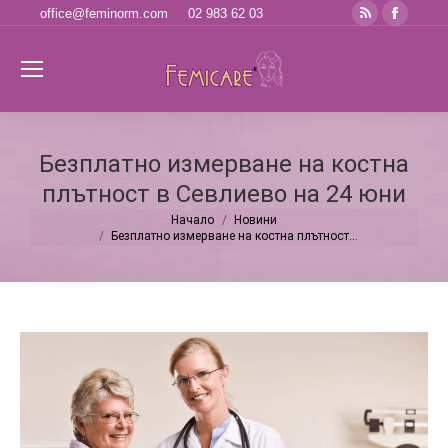
Rss
Faceb
office@feminorm.com
02 983 62 03
page
page
opens
opens
Se
in
in
new
new
window
windo
Безплатно измерване на костна
плътност в Севлиево на 24 юни
Начало
Новини
You are here:
Безплатно измерване на костна плътност…