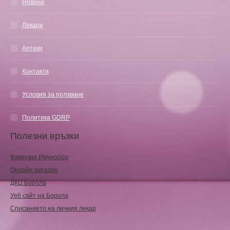
Новини
Лекари
Аптеки
Контакти
Условия за ползване
Политика GDRP
Полезни връзки
Фамилия Имунобор
Онлайн магазин
ДКЦ Борола
Уеб сайт на Борола
Списанието на личния лекар