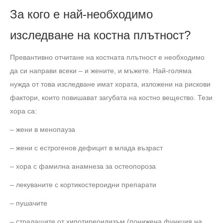
За кого е най-необходимо
изследване на костна плътност?
Превантивно отчитане на костната плътност е необходимо
да си направи всеки – и жените, и мъжете. Най-голяма
нужда от това изследване имат хората, изложени на рискови
фактори, които повишават загубата на костно вещество. Тези
хора са:
– жени в менопауза
– жени с естрогенов дефицит в млада възраст
– хора с фамилна анамнеза за остеопороза
– лекуваните с кортикостероидни препарати
– пушачите
– страдащите от хипотиреоидизъм (понижена функция на