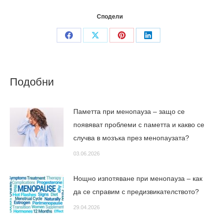
Сподели
Share
Share
Share
Share
on
on
on
on
Facebook
X
Pinterest
LinkedIn
Подобни
Паметта при менопауза – защо се
появяват проблеми с паметта и какво се
случва в мозъка през менопаузата?
03.06.2026
Нощно изпотяване при менопауза – как
да се справим с предизвикателството?
29.04.2026