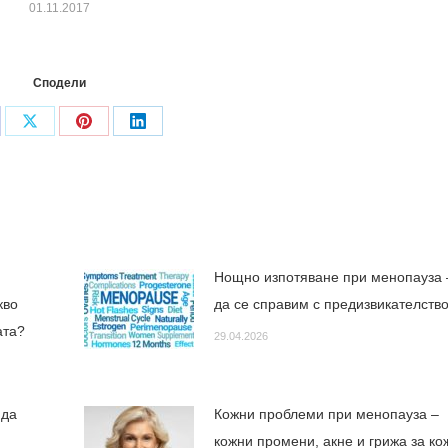
01.11.2017
Сподели
are
Share
Share
Share
on
on
on
cebook
X
Pinterest
LinkedIn
Нощно изпотяване при менопауза 
кво
да се справим с предизвикателств
зата?
29.04.2026
 да
Кожни проблеми при менопауза –
кожни промени, акне и грижа за ко