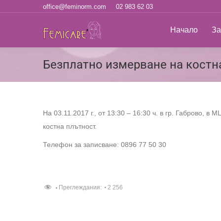
office@feminorm.com
02 983 62 03
Начало
За н
Начало
За
Безплатно измерване на костна
На 03.11.2017 г., от 13:30 – 16:30 ч. в гр. Габрово,
костна плътност.
Телефон за записване: 0896 77 50 30
Преглеждания:
2 256