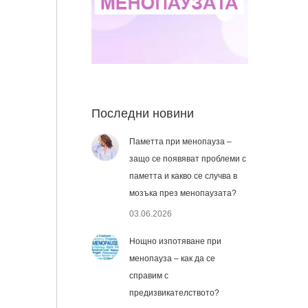
Последни новини
Паметта при менопауза –
защо се появяват проблеми с
паметта и какво се случва в
мозъка през менопаузата?
03.06.2026
Нощно изпотяване при
менопауза – как да се
справим с
предизвикателството?