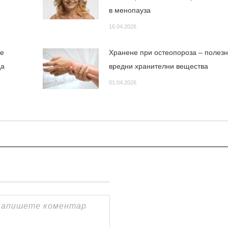
в менопауза
16.04.2026
те
Хранене при остеопороза – полезн
да
вредни хранителни вещества
01.04.2026