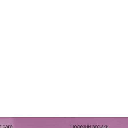
icare
Полезни връзки