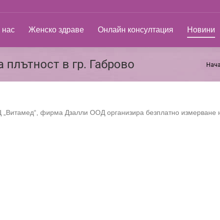
ас
Женско здраве
Онлайн консултация
Новини
 нас
Женско здраве
Онлайн консултация
Новини
 плътност в гр. Габрово
Нач
You ar
 в МЦ „Витамед“, фирма Дзалли ООД организира безплатно измерване 