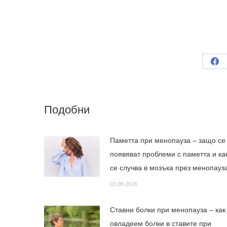
Sh
on
Fa
Подобни
Паметта при менопауза – защо се
появяват проблеми с паметта и ка
се случва в мозъка през менопау
03.06.2026
Ставни болки при менопауза – как
овладеем болки в ставите при