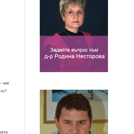
– как
ото?
жата