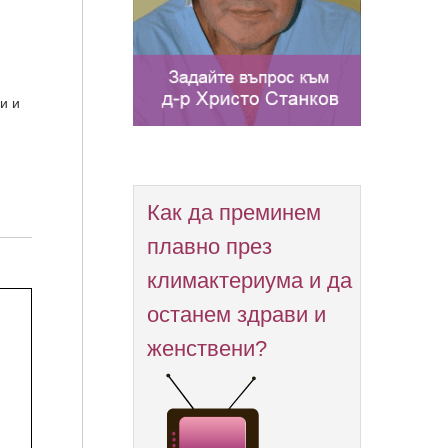
и и
Как да преминем
плавно през
климактериума и да
останем здрави и
женствени?