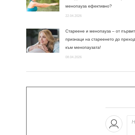
менопауза ефективно?
22.04.2026
Стареене и менопауза – от първи
признаци на стареенето до прехо
към менопаузата!
08.04.2026